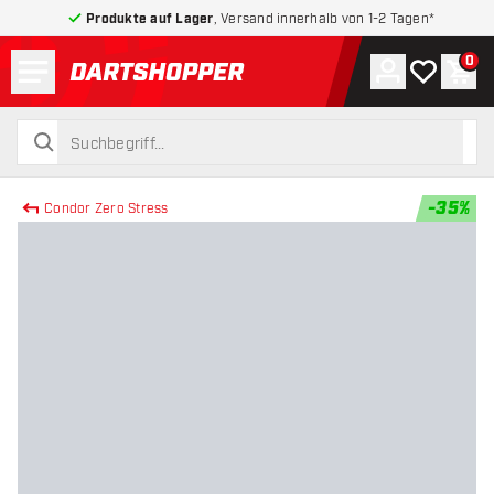
Produkte auf Lager
, Versand innerhalb von 1-2 Tagen*
Menü
0
Konto
Meine Wuns
War
zurück zur Startseite
suchen
suchen
-
35
%
Condor Zero Stress