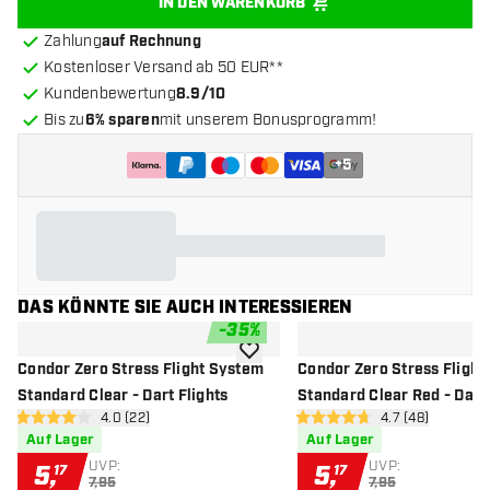
IN DEN WARENKORB
Zahlung
auf Rechnung
Kostenloser Versand ab 50 EUR**
Kundenbewertung
8.9/10
Bis zu
6% sparen
mit unserem Bonusprogramm!
+
5
DAS KÖNNTE SIE AUCH INTERESSIEREN
-
35
%
Zur Wunschliste hinzufügen
Condor Zero Stress Flight System
Condor Zero Stress Flight
Standard Clear - Dart Flights
Standard Clear Red - Dart 
Bewertungsbereich öffnen
4.0 (22)
Bewertungsbere
4.7 (48)
4 Bewertungssterne
4.7 Bewertungssterne
Auf Lager
Auf Lager
UVP:
UVP:
5
,
5
,
17
17
7,95
7,95