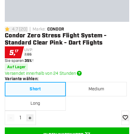
4.7
[
20
]
Marke
:
CONDOR
4.7 Bewertungssterne
Condor Zero Stress Flight System -
Standard Clear Pink - Dart Flights
UVP:
5
,
17
7,95
Sie sparen
35%
!
Auf Lager
Versendet innerhalb von 24 Stunden
Variante wählen
:
Short
Medium
Long
-
+
Menge verringern
Menge erhöhen
Zur Wu