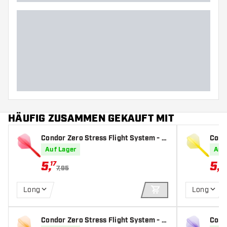
HÄUFIG ZUSAMMEN GEKAUFT MIT
Condor Zero Stress Flight System - S
Cond
tandard Clear Red - Dart Flights
tanda
Auf Lager
Auf
5
,
5
,
17
17
7,95
Long
Long
IN DEN WARENKOR
Condor Zero Stress Flight System - S
Cond