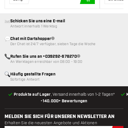
IN DEN WARENKOR
Schicken Sie uns eine E-mail
Antwort innerhalb 1 Werktag
Chat mit Dartshopper
Kundenservice nicht verfügbar
Der Chat ist 24/7 verfügbar, sieben Tage die Woche
Rufen Sie uns an +039292-678270
Kundenservice nicht verfügba
An Werktagen erreichbar von 08:00 - 19:00
Häufig gestellte Fragen
Sofortige Antwort
Produkte auf Lager
, Versand innerhalb von 1-2 Tagen*
•
140.000+ Bewertungen
MELDEN SIE SICH FÜR UNSEREN NEWSLETTER AN
Erhalten Sie die neuesten Angebote und Aktionen