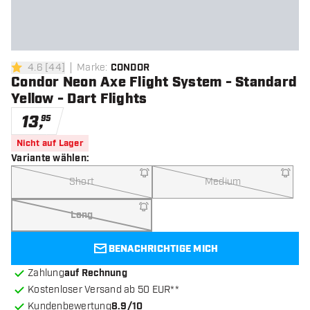
4.6
[
44
]
Marke
:
CONDOR
4.6 Bewertungssterne
Condor Neon Axe Flight System - Standard
Yellow - Dart Flights
13
,
95
Nicht auf Lager
Variante wählen
:
Short
Medium
Long
BENACHRICHTIGE MICH
Zahlung
auf Rechnung
Kostenloser Versand ab 50 EUR**
Kundenbewertung
8.9/10