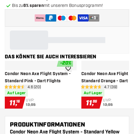
Bis zu
6% sparen
mit unserem Bonusprogramm!
+
5
DAS KÖNNTE SIE AUCH INTERESSIEREN
-
20
%
Zur Wunschliste hinzufügen
Condor Neon Axe Flight System -
Condor Neon Axe Flight S
Standard Pink - Dart Flights
Standard Orange - Dart Fl
Bewertungsbereich öffnen
4.6 (20)
Bewertungsbere
4.7 (39)
4.6 Bewertungssterne
4.7 Bewertungssterne
Auf Lager
Auf Lager
UVP:
UVP:
11
,
11
,
16
86
13,95
13,95
PRODUKTINFORMATIONEN
Condor Neon Axe Flight System - Standard Yellow