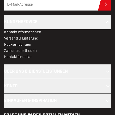
Jet
KUNDENSERVICE
Kontaktinformationen
Versand & Lieferung
Rücksendungen
Zahlungsmethoden
Kontaktformular
ÜBER UNS & DIENSTLEISTUNGEN
KONTO
EINKAUFEN & INSPIRATION