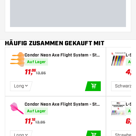
HÄUFIG ZUSAMMEN GEKAUFT MIT
Condor Neon Axe Flight System - Sta
L-St
ndard Orange - Dart Flights
Auf Lager
Auf
11
,
4
,
86
04
13,95
Long
Schwarz
IN DEN WARENKOR
Condor Neon Axe Flight System - Sta
L-Sty
ndard Pink - Dart Flights
Auf Lager
Auf
11
,
6
,
16
88
13,95
Long
Strawberr