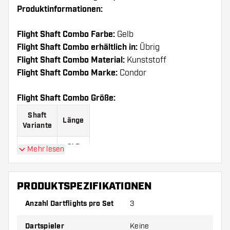
Produktinformationen:
Flight Shaft Combo Farbe:
Gelb
Flight Shaft Combo erhältlich in:
Übrig
Flight Shaft Combo Material:
Kunststoff
Flight Shaft Combo Marke:
Condor
Flight Shaft Combo Größe:
Shaft
Länge
Variante
21.5
Mehr lesen
Short
mm
27.5
Medium
PRODUKTSPEZIFIKATIONEN
mm
Anzahl Dartflights pro Set
3
33.5
Long
mm
Dartspieler
Keine