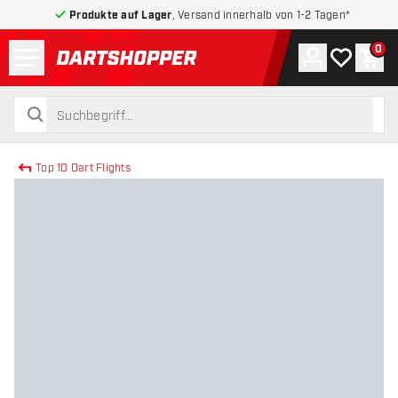
Produkte auf Lager
, Versand innerhalb von 1-2 Tagen*
Menü
0
Konto
Meine Wuns
War
zurück zur Startseite
suchen
suchen
Top 10 Dart Flights