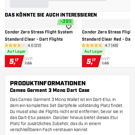
DAS KÖNNTE SIE AUCH INTERESSIEREN
-
35
%
Zur Wunschliste hinzufügen
Condor Zero Stress Flight System
Condor Zero Stress Flight
Standard Clear - Dart Flights
Standard Clear Red - Dart 
Bewertungsbereich öffnen
4.0 (22)
Bewertungsbere
4.7 (48)
4 Bewertungssterne
4.7 Bewertungssterne
Auf Lager
Auf Lager
UVP:
UVP:
5
,
5
,
17
17
7,95
7,95
PRODUKTINFORMATIONEN
Cameo Garment 3 Mono Dart Case
Das Cameo Garment 3 Mono Wallet ist ein Dart-Etui, in
dem ein komplettes Set Dartpfeile vollständig Platz findet.
Du musst also die Flights nicht erst entfernen, bevor sie in
das Dart-Etui passen. Darüber hinaus bietet dieses Etui
Platz für zusätzliches Zubehör, das du in einem
verschließbaren Fach verstauen kannst.