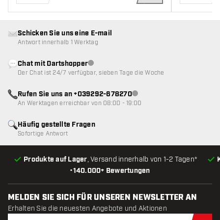
IN DEN WARENKOR
Schicken Sie uns eine E-mail
Antwort innerhalb 1 Werktag
Chat mit Dartshopper
Kundenservice nicht verfügbar
Der Chat ist 24/7 verfügbar, sieben Tage die Woche
Rufen Sie uns an +039292-678270
Kundenservice nicht verfügba
An Werktagen erreichbar von 08:00 - 19:00
Häufig gestellte Fragen
Sofortige Antwort
Produkte auf Lager
, Versand innerhalb von 1-2 Tagen*
•
140.000+ Bewertungen
MELDEN SIE SICH FÜR UNSEREN NEWSLETTER AN
Erhalten Sie die neuesten Angebote und Aktionen