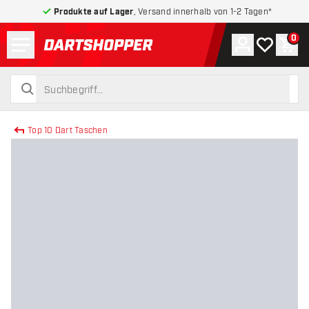
Produkte auf Lager
, Versand innerhalb von 1-2 Tagen*
Menü
0
Konto
Meine Wuns
War
zurück zur Startseite
suchen
suchen
Top 10 Dart Taschen