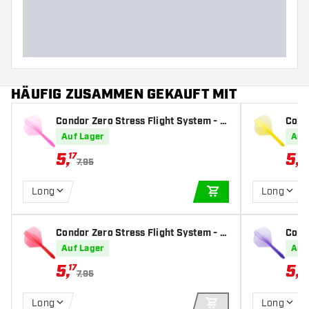
HÄUFIG ZUSAMMEN GEKAUFT MIT
Condor Zero Stress Flight System - S
Cond
tandard Clear Pink - Dart Flights
tanda
Auf Lager
Auf
5
,
5
,
17
17
7,95
Long
Long
IN DEN WARENKOR
Condor Zero Stress Flight System - S
Cond
tandard Clear Red - Dart Flights
tanda
Auf Lager
Auf
5
,
5
,
17
17
7,95
Long
Long