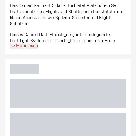
Das Cameo Garment 3 Dart-Etui bietet Platz für ein Set
Darts, zusätzliche Flights und Shafts, eine Punktetafel und
kleine Accessoires wie Spitzen-Schleifer und Flight-
Schützer.
Dieses Cameo Dart-Etui ist geeignet für integrierte
Dartflight-Systeme und verfügt über eine in der Höhe
Mehr lesen
verstellbare Halterung, sodass Darts jeder Länge
hineinpassen. Zudem sorgt das Design dafür, dass die
Flights in der richtigen Position bleiben, damit sie sich nicht
verbiegen.
Diese Wallet wird ohne Zubehör und Darts geliefert.
Abmessungen:
Länge: 158 mm
Breite: 96 mm
Höhe: 57 mm