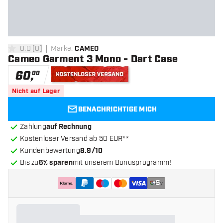
0.0
[
0
]
Marke
:
CAMEO
0 Bewertungssterne
Cameo Garment 3 Mono - Dart Case
60
,
00
Kostenloser Versand
Nicht auf Lager
BENACHRICHTIGE MICH
Zahlung
auf Rechnung
Kostenloser Versand ab 50 EUR**
Kundenbewertung
8.9/10
Bis zu
6% sparen
mit unserem Bonusprogramm!
+
5