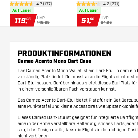
Bewertungsbereich öffnen
4.7 (177)
Bewertungsbereic
4.2 (271)
Dartpfeile
4.7 Bewertungssterne
4.2 Bewertungssterne
Auf Lager
Auf Lager
UVP:
UVP:
119
,
51
,
96
96
149,95
64,95
PRODUKTINFORMATIONEN
Cameo Acento Mono Dart Case
Das Cameo Acento Mono Wallet ist ein Dart-Etui, in dem ein 
vollständig Platz findet. Du musst also die Flights nicht erst 
Dart-Etui passen. Darüber hinaus bietet dieses Etui Platz fü
in einem verschließbaren Fach verstauen kannst.
Das Cameo Acento Dart-Etui bietet Platz für ein Set Darts, zu
eine Punktetafel und kleine Accessoires wie Spitzen-Schleif
Dieses Cameo Dart-Etui ist geeignet für integrierte Dartfli
eine in der Höhe verstellbare Halterung, sodass Darts jede
sorgt das Design dafür, dass die Flights in der richtigen Posit
nicht verbiegen.