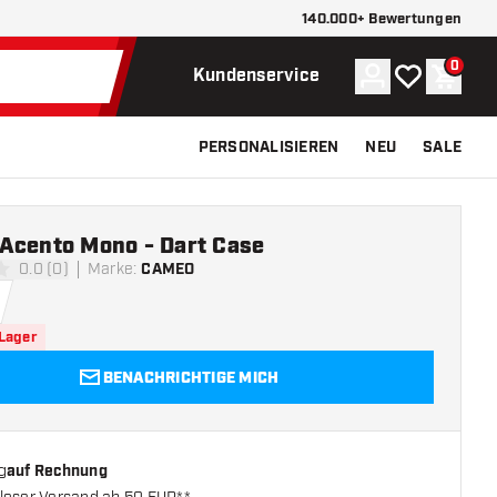
140.000+ Bewertungen
0
Konto
Meine Wunsch
Waren
Kundenservice
PERSONALISIEREN
NEU
SALE
Acento Mono - Dart Case
0.0 (0)
Marke
:
CAMEO
ngssterne
 Lager
BENACHRICHTIGE MICH
g
auf Rechnung