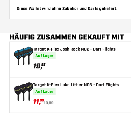
Diese Wallet wird ohne Zubehör und Darts geliefert.
Abmessungen:
Länge: 168 mm
Breite: 95 mm
HÄUFIG ZUSAMMEN GEKAUFT MIT
Höhe: 46 mm
Target K-Flex Josh Rock NO2 - Dart Flights
Auf Lager
19
,
99
Target K-Flex Luke Littler NO6 - Dart Flights
Auf Lager
11
,
99
19,99