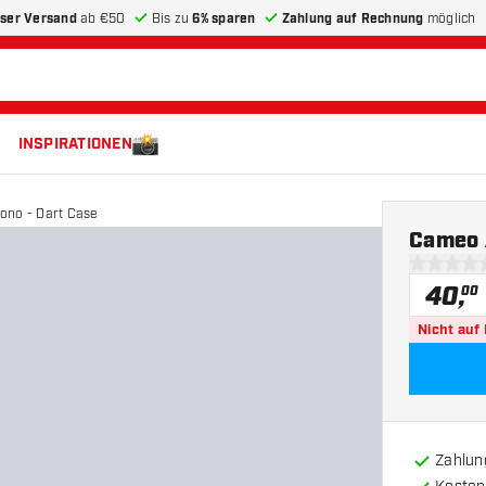
ser Versand
ab €50
Bis zu
6% sparen
Zahlung auf Rechnung
möglich
INSPIRATIONEN
no - Dart Case
Cameo 
0 Bewertu
40
,
00
Nicht auf
Zahlun