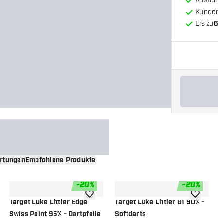
Kosten
Kunde
Bis zu
6
rtungen
Empfohlene Produkte
-
20
%
-
20
%
nschliste hinzufügen
Zur Wunschliste hinzufügen
Zur Wuns
Target Luke Littler Edge
Target Luke Littler G1 90% -
Swiss Point 95% - Dartpfeile
Softdarts