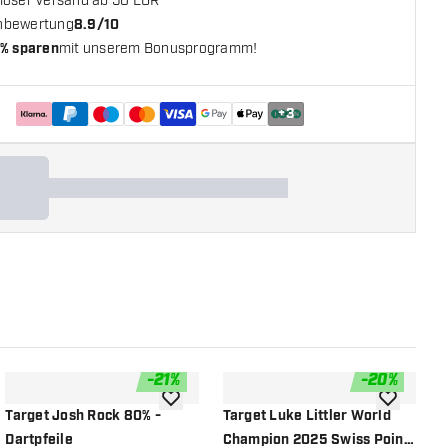
loser Versand ab 50 EUR**
nbewertung
8.9/10
% sparen
mit unserem Bonusprogramm!
+
3
-
21
%
-
20
%
chliste hinzufügen
Zur Wunschliste hinzufügen
Zur Wunsch
Target Josh Rock 80% -
Target Luke Littler World
T
Dartpfeile
Champion 2025 Swiss Point
S