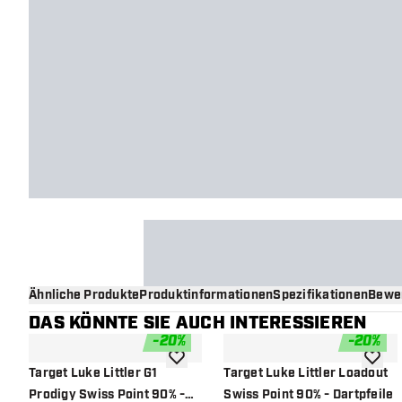
Ähnliche Produkte
Produktinformationen
Spezifikationen
Bewe
DAS KÖNNTE SIE AUCH INTERESSIEREN
-
20
%
-
20
%
Zur Wunschliste hinzufügen
Zur Wu
Target Luke Littler G1
Target Luke Littler Loadout
Prodigy Swiss Point 90% -
Swiss Point 90% - Dartpfeile