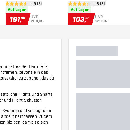
h öffnen
Bewertungsbereich öffnen
4.6 (8)
Bewertungsbereich 
4.3 (21)
4.6 Bewertungssterne
4.3 Bewertungssterne
Auf Lager
Auf Lager
UVP:
UVP:
191
,
103
,
96
96
239,95
129,95
komplettes Set Dartpfeile
entfernen, bevor sie in das
r zusätzliches Zubehör, das du
sätzliche Flights und Shafts,
er und Flight-Schützer.
ght-Systeme und verfügt über
r Länge hineinpassen. Zudem
ion bleiben, damit sie sich