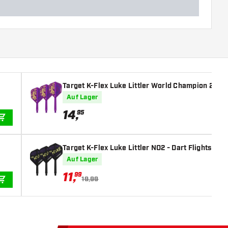
Target K-Flex Luke Littler World Champion 2025 
Auf Lager
14
,
95
IN DEN WARENKORB
Target K-Flex Luke Littler NO2 - Dart Flights
Auf Lager
11
,
99
19,99
IN DEN WARENKORB