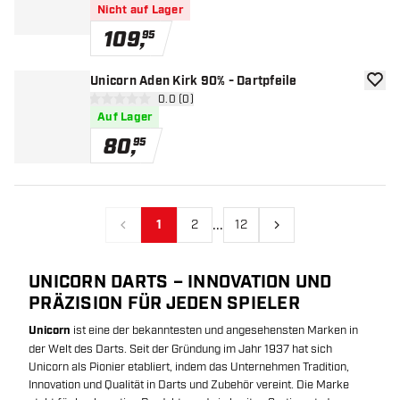
Nicht auf Lager
109
,
95
Unicorn Aden Kirk 90% - Dartpfeile
Zur W
Bewertungsbereich öffnen
0.0 (0)
0 Bewertungssterne
Auf Lager
80
,
95
...
1
2
12
Vorherige
Nächste
UNICORN DARTS – INNOVATION UND
PRÄZISION FÜR JEDEN SPIELER
Unicorn
ist eine der bekanntesten und angesehensten Marken in
der Welt des Darts. Seit der Gründung im Jahr 1937 hat sich
Unicorn als Pionier etabliert, indem das Unternehmen Tradition,
Innovation und Qualität in Darts und Zubehör vereint. Die Marke