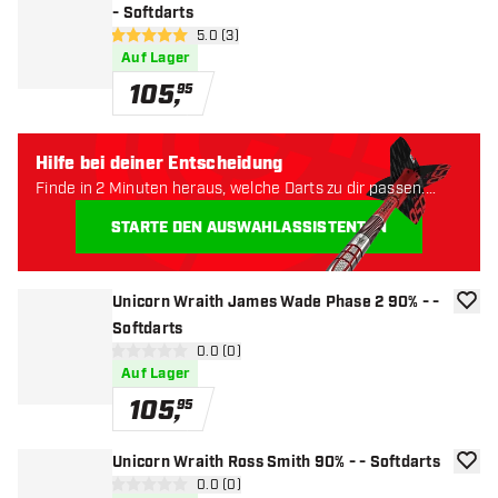
- Softdarts
Bewertungsbereich öffnen
5.0 (3)
5 Bewertungssterne
Auf Lager
105
,
95
Hilfe bei deiner Entscheidung
Finde in 2 Minuten heraus, welche Darts zu dir passen.
Lass uns anfangen:
STARTE DEN AUSWAHLASSISTENTEN
Unicorn Wraith James Wade Phase 2 90% - -
Zur W
Softdarts
Bewertungsbereich öffnen
0.0 (0)
0 Bewertungssterne
Auf Lager
105
,
95
Unicorn Wraith Ross Smith 90% - - Softdarts
Zur W
Bewertungsbereich öffnen
0.0 (0)
0 Bewertungssterne