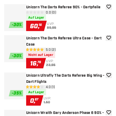
Unicorn The Darts Referee 90% - Dartpfeile
Zur W
Bewertungsbereich öffnen
0.0 (0)
0 Bewertungssterne
Auf Lager
UVP:
-
30
%
60
,
16
85,95
Unicorn The Darts Referee Ultra Case - Dart
Zur W
Case
Bewertungsbereich öffnen
5.0 (2)
5 Bewertungssterne
Nicht auf Lager
-
30
%
UVP:
16
,
76
23,95
Unicorn Ultrafly The Darts Referee Big Wing -
Zur W
Dart Flights
Bewertungsbereich öffnen
4.0 (1)
4 Bewertungssterne
Auf Lager
-
35
%
UVP:
0
,
97
1,50
Unicorn Wraith Gary Anderson Phase 6 90% -
Zur W