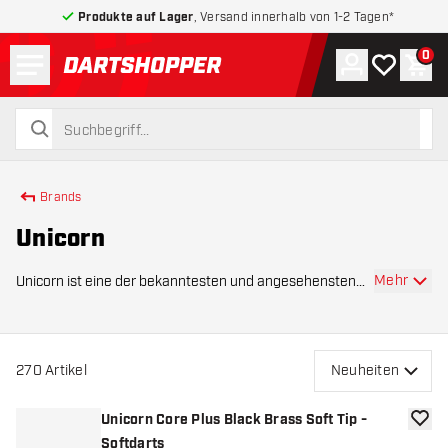
Produkte auf Lager
, Versand innerhalb von 1-2 Tagen*
Menü
0
Konto
Meine Wuns
War
zurück zur Startseite
suchen
suchen
Brands
Unicorn
Mehr
Unicorn ist eine der bekanntesten und angesehensten
Marken in der Welt des Darts. Seit der Gründung im Jahr
1937 hat sich Unicorn als Pionier etabliert, indem das
Unternehmen Tradition, Innovation un
270
Artikel
Neuheiten
Unicorn Core Plus Black Brass Soft Tip -
Zur W
Softdarts