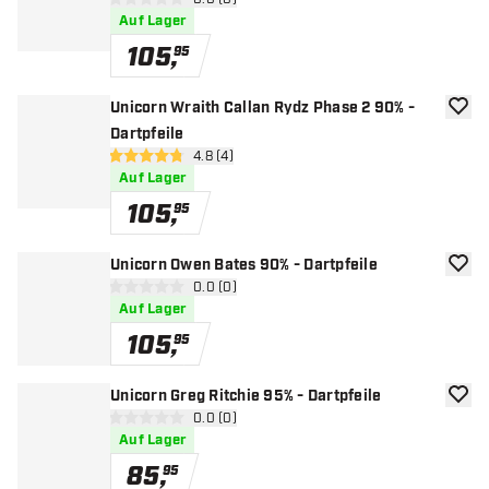
Bewertungsbereich öffnen
0 Bewertungssterne
Auf Lager
105
,
95
Unicorn Wraith Callan Rydz Phase 2 90% -
Zur W
Dartpfeile
Bewertungsbereich öffnen
4.8 (4)
4.8 Bewertungssterne
Auf Lager
105
,
95
Unicorn Owen Bates 90% - Dartpfeile
Zur W
Bewertungsbereich öffnen
0.0 (0)
0 Bewertungssterne
Auf Lager
105
,
95
Unicorn Greg Ritchie 95% - Dartpfeile
Zur W
Bewertungsbereich öffnen
0.0 (0)
0 Bewertungssterne
Auf Lager
85
,
95