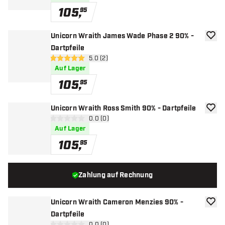
105
,
95
Unicorn Wraith James Wade Phase 2 90% -
Zur W
Dartpfeile
Bewertungsbereich öffnen
5.0 (2)
5 Bewertungssterne
Auf Lager
105
,
95
Unicorn Wraith Ross Smith 90% - Dartpfeile
Zur W
Bewertungsbereich öffnen
0.0 (0)
0 Bewertungssterne
Auf Lager
105
,
95
Zahlung auf Rechnung
Unicorn Wraith Cameron Menzies 90% -
Zur W
Dartpfeile
0.0 (0)