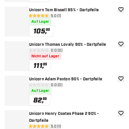
Unicorn Tom Bissell 95% - Dartpfeile
Zur W
Bewertungsbereich öffnen
5.0 (1)
5 Bewertungssterne
Auf Lager
105
,
95
Unicorn Thomas Lovely 90% - Dartpfeile
Zur W
Bewertungsbereich öffnen
0.0 (0)
0 Bewertungssterne
Nicht auf Lager
111
,
95
Unicorn Adam Paxton 90% - Dartpfeile
Zur W
Bewertungsbereich öffnen
0.0 (0)
0 Bewertungssterne
Auf Lager
82
,
95
Unicorn Henry Coates Phase 2 90% -
Zur W
Dartpfeile
Bewertungsbereich öffnen
5.0 (1)
5 Bewertungssterne