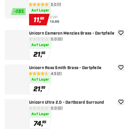
Bewertungsbereich öffnen
5.0 (1)
5 Bewertungssterne
Auf Lager
-
15
%
UVP:
11
,
86
13,95
Unicorn Cameron Menzies Brass - Dartpfeile
Zur W
Bewertungsbereich öffnen
0.0 (0)
0 Bewertungssterne
Auf Lager
21
,
95
Unicorn Ross Smith Brass - Dartpfeile
Zur W
Bewertungsbereich öffnen
4.5 (2)
4.5 Bewertungssterne
Auf Lager
21
,
95
Unicorn Ultra 2.0 - Dartboard Surround
Zur W
Bewertungsbereich öffnen
0.0 (0)
0 Bewertungssterne
Auf Lager
74
,
95