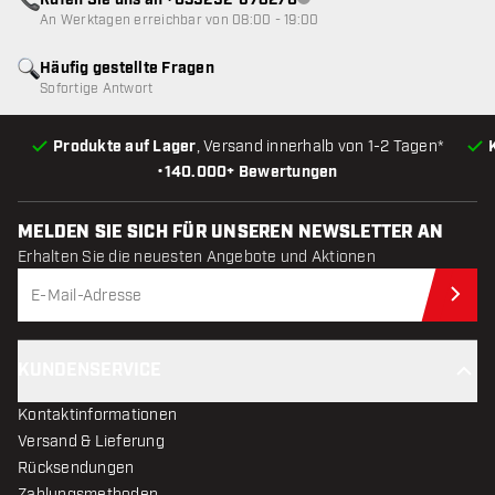
Rufen Sie uns an +039292-678270
Kundenservice nicht verfügba
An Werktagen erreichbar von 08:00 - 19:00
Häufig gestellte Fragen
Sofortige Antwort
Produkte auf Lager
, Versand innerhalb von 1-2 Tagen*
•
140.000+ Bewertungen
MELDEN SIE SICH FÜR UNSEREN NEWSLETTER AN
Erhalten Sie die neuesten Angebote und Aktionen
Jet
KUNDENSERVICE
Kontaktinformationen
Versand & Lieferung
Rücksendungen
Zahlungsmethoden