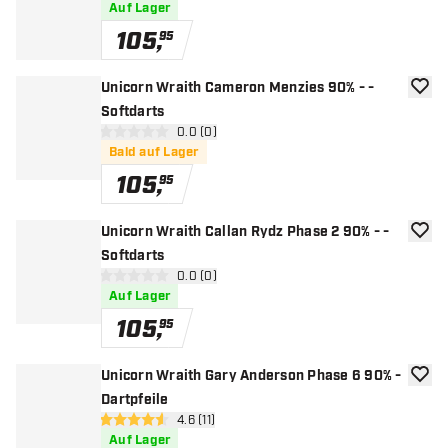
Auf Lager
105
,
95
Unicorn Wraith Cameron Menzies 90% - -
Zur W
Softdarts
Bewertungsbereich öffnen
0.0 (0)
0 Bewertungssterne
Bald auf Lager
105
,
95
Unicorn Wraith Callan Rydz Phase 2 90% - -
Zur W
Softdarts
Bewertungsbereich öffnen
0.0 (0)
0 Bewertungssterne
Auf Lager
105
,
95
Unicorn Wraith Gary Anderson Phase 6 90% -
Zur W
Dartpfeile
Bewertungsbereich öffnen
4.6 (11)
4.6 Bewertungssterne
Auf Lager