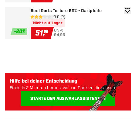
Reel Darts Torture 90% - Dartpfeile
Zur W
Bewertungsbereich öffnen
3.0 (2)
3 Bewertungssterne
Nicht auf Lager
UVP:
-
20
%
51
,
96
64,95
Hilfe bei deiner Entscheidung
Finde in 2 Minuten heraus, welche Darts zu dir passen.
Lass uns anfangen:
STARTE DEN AUSWAHLASSISTENTEN