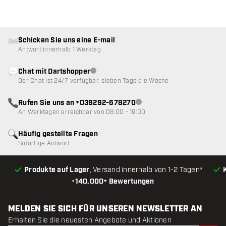
Schicken Sie uns eine E-mail
Antwort innerhalb 1 Werktag
Chat mit Dartshopper
Kundenservice nicht verfügbar
Der Chat ist 24/7 verfügbar, sieben Tage die Woche
Rufen Sie uns an +039292-678270
Kundenservice nicht verfügba
An Werktagen erreichbar von 08:00 - 19:00
Häufig gestellte Fragen
Sofortige Antwort
Produkte auf Lager
, Versand innerhalb von 1-2 Tagen*
•
140.000+ Bewertungen
MELDEN SIE SICH FÜR UNSEREN NEWSLETTER AN
Erhalten Sie die neuesten Angebote und Aktionen