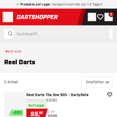
Produkte auf Lager
, Versand innerhalb von 1-2 Tagen*
Menü
0
Konto
Meine Wuns
War
zurück zur Startseite
suchen
suchen
Brands
Reel Darts
2
Artikel
Empfohlen
Reel Darts The One 90% - Dartpfeile
Zur W
Bewertungsbereich öffnen
0.0 (0)
0 Bewertungssterne
Auf Lager
UVP:
-
20
%
55
,
96
69,95