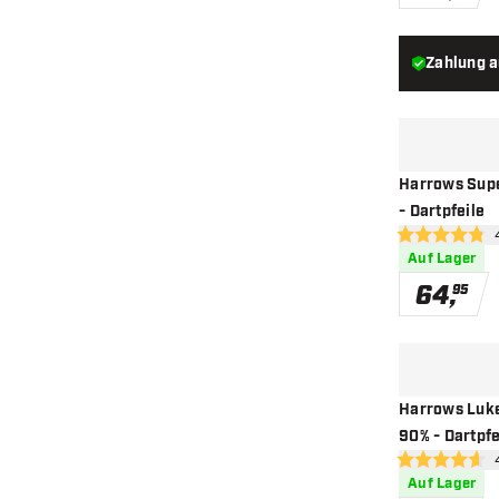
Zahlung 
Harrows Supe
- Dartpfeile
Be
4.8 Bewertung
Auf Lager
64
,
95
Harrows Luke
90% - Dartpfe
Bew
4.6 Bewertung
Auf Lager