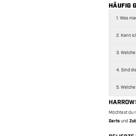
HÄUFIG 
1. Was ma
2. Kann i
3. Welche
4. Sind di
5. Welche
HARROWS
Möchtest du m
Darts
und
Zu