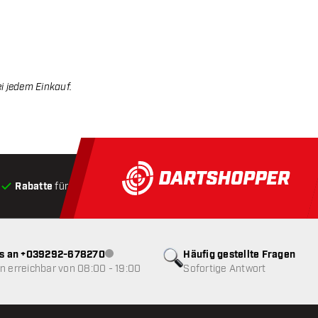
i jedem Einkauf.
Rabatte
für Kunden
Produkte auf Lager
, Versand innerha
ns an +039292-678270
Häufig gestellte Fragen
Kundenservice nicht verfügbar
 erreichbar von 08:00 - 19:00
Sofortige Antwort