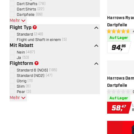
Dart Shafts
(
78
)
Dart Shirts
(
22
)
Dartpfeile
(
89
)
Harrows Ryan
Mehr
Dartpfeile
Flight Typ
Bew
4.7 Bewertungs
Standard
(
248
)
Auf Lager
Flight und Shaft in einem
(
5
)
Mit Rabatt
94
,
95
Nein
(
487
)
Ja
(
53
)
Flightform
Standard 6 (NO6)
(
185
)
Standard (NO2)
(
47
)
Harrows Damo
Übrig
(
11
)
Dartpfeile
Slim
(
6
)
Pear
(
3
)
Bew
0 Bewertungss
Mehr
Auf Lager
58
,
47