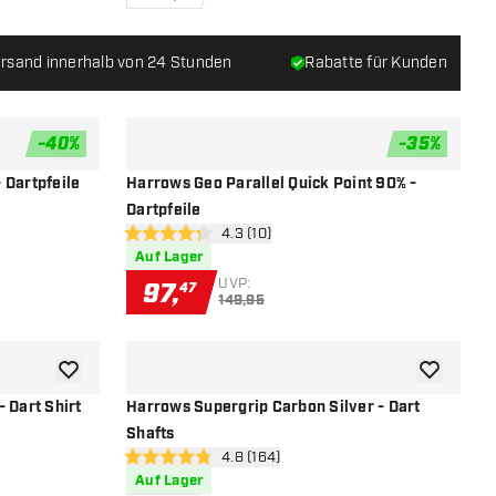
rsand innerhalb von 24 Stunden
Rabatte für Kunden
-
40
%
-
35
%
Zur Wunschliste hinzufügen
Zur Wunsch
 Dartpfeile
Harrows Geo Parallel Quick Point 90% -
Dartpfeile
öffnen
Bewertungsbereich öffnen
4.3 (10)
4.3 Bewertungssterne
Auf Lager
UVP:
97
,
47
149,95
Zur Wunschliste hinzufügen
Zur Wunsch
 Dart Shirt
Harrows Supergrip Carbon Silver - Dart
Shafts
öffnen
Bewertungsbereich öffnen
4.8 (164)
4.8 Bewertungssterne
Auf Lager