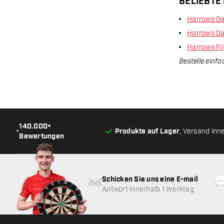
BELIEBTE
Harrows Da
Harrows Da
Harrows Fl
Bestelle einfa
140.000+
•
Produkte auf Lager
, Versand inn
Bewertungen
Schicken Sie uns eine E-mail
Antwort innerhalb 1 Werktag