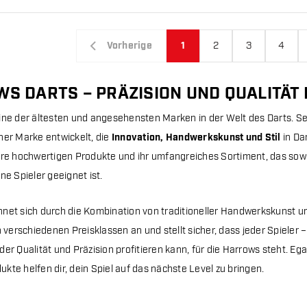
Vorherige
1
2
3
4
S DARTS – PRÄZISION UND QUALITÄT 
eine der ältesten und angesehensten Marken in der Welt des Darts. Se
ner Marke entwickelt, die
Innovation, Handwerkskunst und Stil
in Da
hre hochwertigen Produkte und ihr umfangreiches Sortiment, das sowoh
ne Spieler geeignet ist.
hnet sich durch die Kombination von traditioneller Handwerkskunst 
in verschiedenen Preisklassen an und stellt sicher, dass jeder Spiele
er Qualität und Präzision profitieren kann, für die Harrows steht. Egal,
kte helfen dir, dein Spiel auf das nächste Level zu bringen.