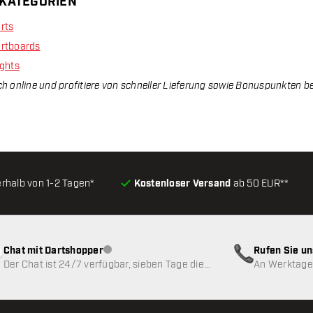
 KATEGORIEN
rts
rtboards
ights
ch online und profitiere von schneller Lieferung sowie Bonuspunkten be
erhalb von 1-2 Tagen*
Kostenloser Versand
ab 50 EUR**
Chat mit Dartshopper
Rufen Sie u
Kundenservice nicht verfügbar
Der Chat ist 24/7 verfügbar, sieben Tage die
An Werktagen
Woche