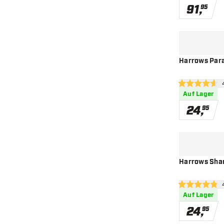
91
,
95
Harrows Parag
Bew
4.6 Bewertung
Auf Lager
24
,
95
Harrows Shard
Bew
4.8 Bewertung
Auf Lager
24
,
95