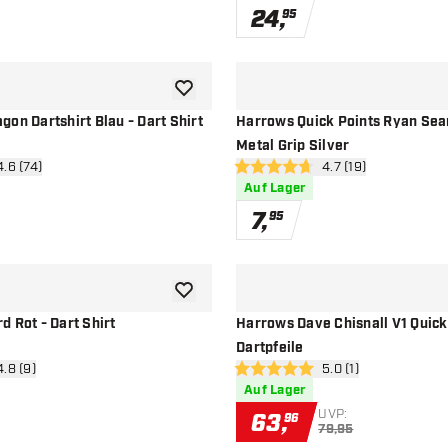
24
,
95
Zur Wunschliste hinzufügen
on Dartshirt Blau - Dart Shirt
Harrows Quick Points Ryan Sea
Metal Grip Silver
ertungsbereich öffnen
4.6 (74)
Bewertungsbereich 
4.7 (19)
ssterne
4.7 Bewertungssterne
Auf Lager
7
,
95
Zur Wunschliste hinzufügen
 Rot - Dart Shirt
Harrows Dave Chisnall V1 Quick
Dartpfeile
ertungsbereich öffnen
4.8 (9)
Bewertungsbereich 
5.0 (1)
ssterne
5 Bewertungssterne
Auf Lager
UVP:
63
,
96
79,95