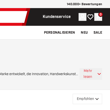
140.000+ Bewertungen
0
Konto
Meine Wunsch
Waren
Kundenservice
PERSONALISIEREN
NEU
SALE
Mehr
lesen
Empfohlen