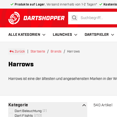
Produkte auf Lager
, Versand innerhalb von 1-2 Tagen*
Kostenlo
suchen
zurück zur Startseite
ALLE KATEGORIEN
LAUNCHES
DARTSPIELER
Zurück
Startseite
Brands
Harrows
Harrows
Harrows ist eine der ältesten und angesehensten Marken in der Welt des Darts. Seit der Gründung im Jahr 1973 hat sich Harrows zu einer Marke entwickelt, die Innovation, Handwerkskunst
und Stil in D
Kategorie
540
Artikel
Dart Beleuchtung
(
2
)
Dart Flights
(
253
)