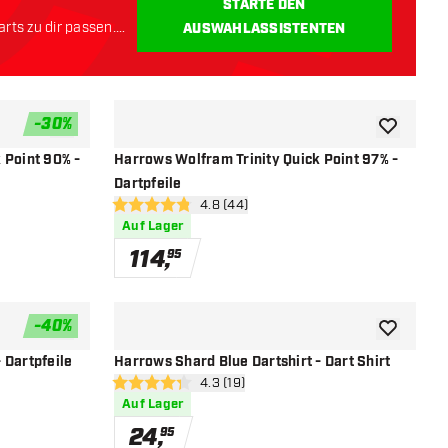
STARTE DEN
rts zu dir passen.
AUSWAHLASSISTENTEN
-
30
%
Zur Wunschliste hinzufügen
Zur Wunsch
 Point 90% -
Harrows Wolfram Trinity Quick Point 97% -
Dartpfeile
öffnen
Bewertungsbereich öffnen
4.8 (44)
4.8 Bewertungssterne
Auf Lager
114
,
95
-
40
%
Zur Wunschliste hinzufügen
Zur Wunsch
 Dartpfeile
Harrows Shard Blue Dartshirt - Dart Shirt
öffnen
Bewertungsbereich öffnen
4.3 (19)
4.3 Bewertungssterne
Auf Lager
24
,
95