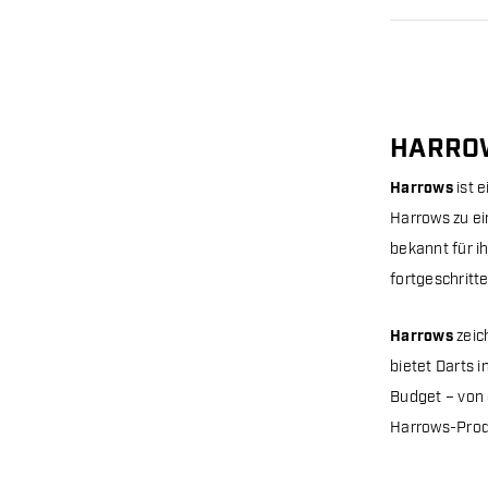
HARROW
Harrows
ist 
Harrows zu ei
bekannt für i
fortgeschritte
Harrows
zeic
bietet Darts 
Budget – von d
Harrows-Produ