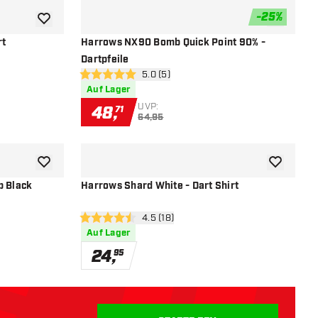
-
25
%
Zur Wunschliste hinzufügen
Zur Wunsch
rt
Harrows NX90 Bomb Quick Point 90% -
Dartpfeile
öffnen
Bewertungsbereich öffnen
5.0 (5)
5 Bewertungssterne
Auf Lager
UVP:
48
,
71
64,95
Zur Wunschliste hinzufügen
Zur Wunsch
p Black
Harrows Shard White - Dart Shirt
öffnen
Bewertungsbereich öffnen
4.5 (18)
4.5 Bewertungssterne
Auf Lager
24
,
95