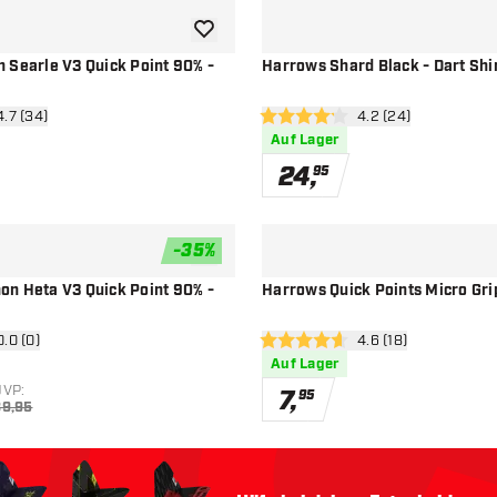
Zur Wunschliste hinzufügen
 Searle V3 Quick Point 90% -
Harrows Shard Black - Dart Shi
ertungsbereich öffnen
4.7 (34)
Bewertungsbereich 
4.2 (24)
sterne
4.2 Bewertungssterne
Auf Lager
24
,
95
-
35
%
Zur Wunschliste hinzufügen
n Heta V3 Quick Point 90% -
Harrows Quick Points Micro Gri
ertungsbereich öffnen
0.0 (0)
Bewertungsbereich 
4.6 (18)
terne
4.6 Bewertungssterne
Auf Lager
UVP:
7
,
95
89,95