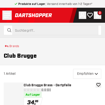
Produkte auf Lager
, Versand innerhalb von 1-2 Tagen*
Menü
0
Konto
Meine Wuns
War
zurück zur Startseite
suchen
suchen
Brands
Club Brugge
1
Artikel
Empfohlen
Club Brugge Brass - Dartpfeile
Zur W
Bewertungsbereich öffnen
0.0 (0)
0 Bewertungssterne
Auf Lager
34
,
95