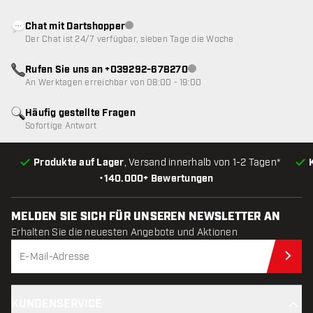
Chat mit Dartshopper
Kundenservice nicht verfügbar
Der Chat ist 24/7 verfügbar, sieben Tage die Woche
Rufen Sie uns an +039292-678270
Kundenservice nicht verfügba
An Werktagen erreichbar von 08:00 - 19:00
Häufig gestellte Fragen
Sofortige Antwort
Produkte auf Lager
, Versand innerhalb von 1-2 Tagen*
•
140.000+ Bewertungen
MELDEN SIE SICH FÜR UNSEREN NEWSLETTER AN
Erhalten Sie die neuesten Angebote und Aktionen
Jet
KUNDENSERVICE