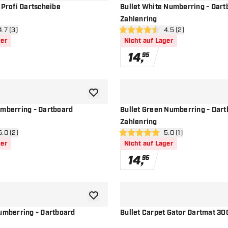
 Profi Dartscheibe
Bullet White Numberring - Dart
Zahlenring
ertungsbereich öffnen
4.7 (3)
Bewertungsbereich 
4.5 (2)
sterne
4.5 Bewertungssterne
ger
Nicht auf Lager
14
,
95
Zur Wunschliste hinzufügen
umberring - Dartboard
Bullet Green Numberring - Dar
Zahlenring
ertungsbereich öffnen
5.0 (2)
Bewertungsbereich 
5.0 (1)
terne
5 Bewertungssterne
ger
Nicht auf Lager
14
,
95
Zur Wunschliste hinzufügen
Numberring - Dartboard
Bullet Carpet Gator Dartmat 30