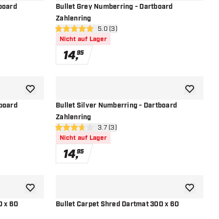
board
Bullet Grey Numberring - Dartboard
Zahlenring
öffnen
Bewertungsbereich öffnen
5.0 (3)
5 Bewertungssterne
Nicht auf Lager
14
,
95
Zur Wunschliste hinzufügen
Zur Wunsch
tboard
Bullet Silver Numberring - Dartboard
Zahlenring
öffnen
Bewertungsbereich öffnen
3.7 (3)
3.7 Bewertungssterne
Nicht auf Lager
14
,
95
Zur Wunschliste hinzufügen
Zur Wunsch
0 x 60
Bullet Carpet Shred Dartmat 300 x 60