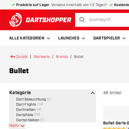
Produkte auf Lager
, Versand innerhalb von 1-2 Tagen*
Kostenlo
suchen
zurück zur Startseite
ALLE KATEGORIEN
LAUNCHES
DARTSPIELER
Zurück
Startseite
Brands
Bullet
Bullet
Kategorie
48
Artikel
Dart Beleuchtung
(
2
)
Dart Flights
(
14
)
Dartmatten
(
4
)
Dartpfeile
(
14
)
Dartscheiben
(
1
)
Bullet Darts
Mehr