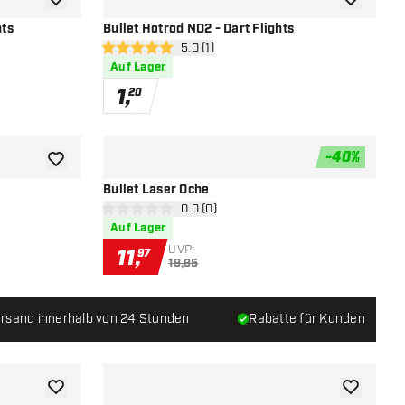
Zur Wunschliste hinzufügen
Zur Wunsch
hts
Bullet Hotrod NO2 - Dart Flights
öffnen
Bewertungsbereich öffnen
5.0 (1)
5 Bewertungssterne
Auf Lager
1
,
20
-
40
%
Zur Wunschliste hinzufügen
Zur Wunsch
Bullet Laser Oche
öffnen
Bewertungsbereich öffnen
0.0 (0)
0 Bewertungssterne
Auf Lager
UVP:
11
,
97
19,95
rsand innerhalb von 24 Stunden
Rabatte für Kunden
Zur Wunschliste hinzufügen
Zur Wunsch