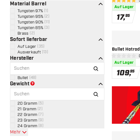
Bew
5 Bewertungss
Material Barrel
Auf Lager
Tungsten 97%
(
1
)
17
,
95
Tungsten 95%
(
2
)
Tungsten 90%
(
11
)
Tungsten 85%
(
3
)
Brass
(
2
)
Sofort lieferbar
Auf Lager
(
35
)
Bullet Hotrod
Ausverkauft
(
13
)
Bew
Hersteller
0 Bewertungss
Auf Lager
109
,
95
Bullet
(
48
)
Gewicht
20 Gramm
(
5
)
21 Gramm
(
2
)
22 Gramm
(
7
)
23 Gramm
(
9
)
24 Gramm
(
8
)
Mehr