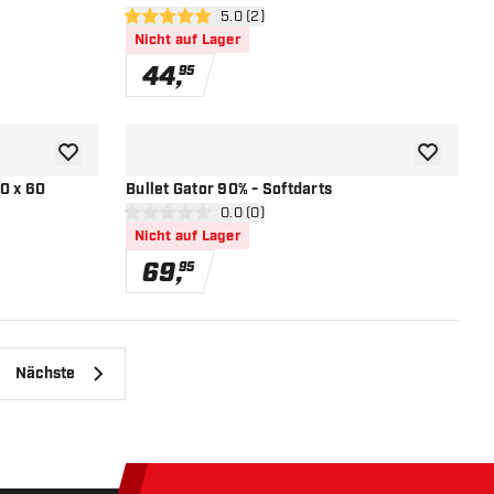
öffnen
Bewertungsbereich öffnen
5.0 (2)
5 Bewertungssterne
Nicht auf Lager
44
,
95
Zur Wunschliste hinzufügen
Zur Wunsch
0 x 60
Bullet Gator 90% - Softdarts
öffnen
Bewertungsbereich öffnen
0.0 (0)
0 Bewertungssterne
Nicht auf Lager
69
,
95
Nächste