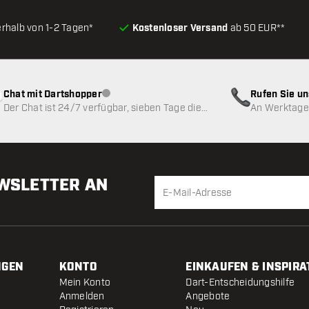
erhalb von 1-2 Tagen*
Kostenloser Versand
ab 50 EUR**
Chat mit Dartshopper
Rufen Sie u
Kundenservice nicht verfügbar
Der Chat ist 24/7 verfügbar, sieben Tage die
An Werktagen
Woche
EWSLETTER AN
NGEN
KONTO
EINKAUFEN & INSPIRA
Mein Konto
Dart-Entscheidungshilfe
Anmelden
Angebote