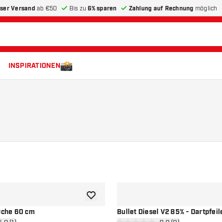
ser Versand
ab €50
Bis zu
6% sparen
Zahlung auf Rechnung
möglich
INSPIRATIONEN
Zur Wunschliste hinzufügen
 Oche 60 cm
Bullet Diesel V2 85% - Dartpfeil