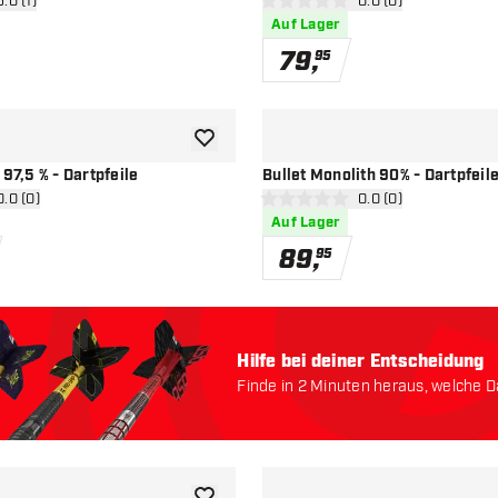
ertungsbereich öffnen
5.0 (1)
Bewertungsbereich 
0.0 (0)
terne
0 Bewertungssterne
Auf Lager
79
,
95
Zur Wunschliste hinzufügen
 97,5 % - Dartpfeile
Bullet Monolith 90% - Dartpfeil
ertungsbereich öffnen
0.0 (0)
Bewertungsbereich 
0.0 (0)
terne
0 Bewertungssterne
Auf Lager
89
,
95
Hilfe bei deiner Entscheidung
Finde in 2 Minuten heraus, welche Da
Lass uns anfangen: