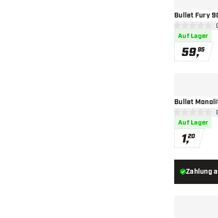
Bullet Fury 9
Bew
0 Bewertungss
Auf Lager
59
,
95
Bullet Monoli
Bew
0 Bewertungss
Auf Lager
1
,
20
Zahlung 