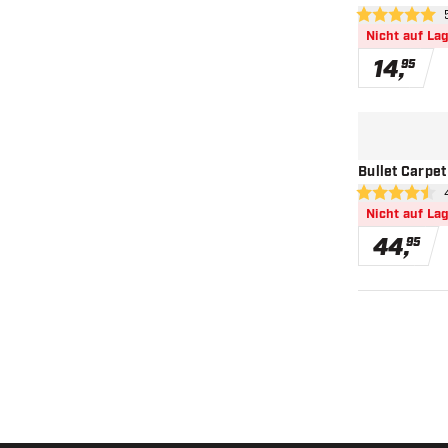
Bew
5 Bewertungss
Nicht auf La
14
,
95
Bullet Carpe
Bew
4.5 Bewertung
Nicht auf La
44
,
95