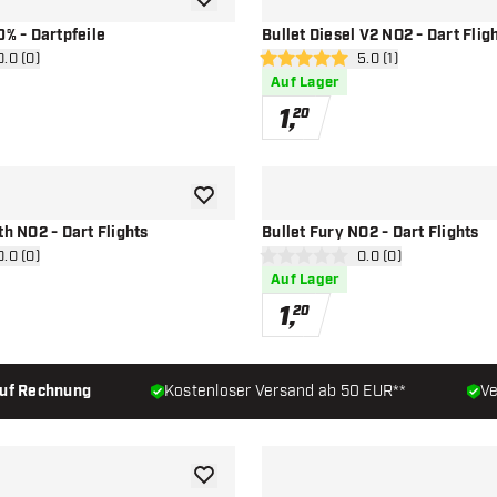
Zur Wunschliste hinzufügen
0% - Dartpfeile
Bullet Diesel V2 NO2 - Dart Flig
ertungsbereich öffnen
0.0 (0)
Bewertungsbereich 
5.0 (1)
terne
5 Bewertungssterne
Auf Lager
1
,
20
Zur Wunschliste hinzufügen
th NO2 - Dart Flights
Bullet Fury NO2 - Dart Flights
ertungsbereich öffnen
0.0 (0)
Bewertungsbereich 
0.0 (0)
terne
0 Bewertungssterne
Auf Lager
1
,
20
auf Rechnung
Kostenloser Versand ab 50 EUR**
Ve
Zur Wunschliste hinzufügen