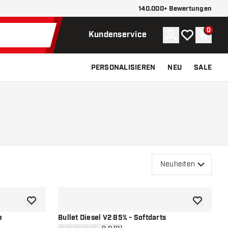
140.000+ Bewertungen
0
Konto
Meine Wunsch
Waren
Kundenservice
PERSONALISIEREN
NEU
SALE
Neuheiten
Zur Wunschliste hinzufügen
Zur Wunsch
e
Bullet Diesel V2 85% - Softdarts