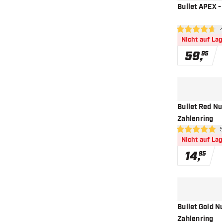
Bullet APEX -
Bew
4.7 Bewertungs
Nicht auf La
59
,
95
Bullet Red N
Zahlenring
Bew
5 Bewertungss
Nicht auf La
14
,
95
Bullet Gold 
Zahlenring