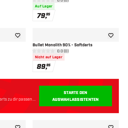
öffnen
Bewertungsbereich öffnen
0.0 (0)
0 Bewertungssterne
Auf Lager
79
,
95
Zur Wunschliste hinzufügen
Zur Wunsch
e
Bullet Monolith 90% - Softdarts
öffnen
Bewertungsbereich öffnen
0.0 (0)
0 Bewertungssterne
Nicht auf Lager
89
,
95
STARTE DEN
rts zu dir passen.
AUSWAHLASSISTENTEN