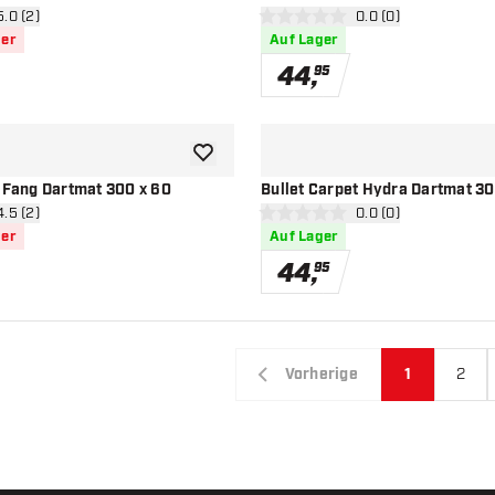
ertungsbereich öffnen
5.0 (2)
Bewertungsbereich 
0.0 (0)
terne
0 Bewertungssterne
ger
Auf Lager
44
,
95
Zur Wunschliste hinzufügen
t Fang Dartmat 300 x 60
Bullet Carpet Hydra Dartmat 30
ertungsbereich öffnen
4.5 (2)
Bewertungsbereich 
0.0 (0)
ssterne
0 Bewertungssterne
ger
Auf Lager
44
,
95
Vorherige
1
2