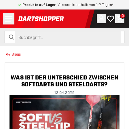
Produkte auf Lager
, Versand innerhalb von 1-2 Tagen*
Menü
0
Konto
Meine Wuns
War
zurück zur Startseite
suchen
suchen
Blogs
WAS IST DER UNTERSCHIED ZWISCHEN
SOFTDARTS UND STEELDARTS?
12.04.2026