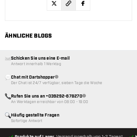
twitter
facebook
ÄHNLICHE BLOGS
Schicken Sie uns eine E-mail
Antwort innerhalb 1 Werktag
Chat mit Dartshopper
Kundenservice nicht verfügbar
Der Chat ist 24/7 verfügbar, sieben Tage die Woche
Rufen Sie uns an +039292-678270
Kundenservice nicht verfügba
An Werktagen erreichbar von 08:00 - 19:00
Häufig gestellte Fragen
Sofortige Antwort
Produkte auf Lager
, Versand innerhalb von 1-2 Tagen*