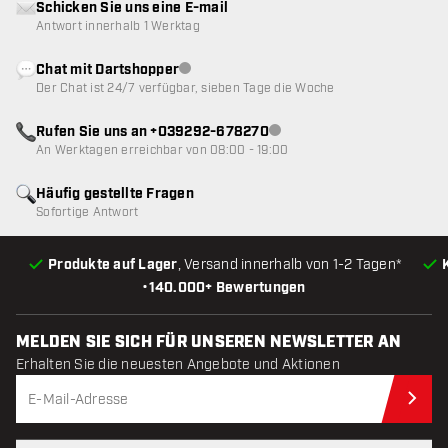
Schicken Sie uns eine E-mail
Antwort innerhalb 1 Werktag
Chat mit Dartshopper
Kundenservice nicht verfügbar
Der Chat ist 24/7 verfügbar, sieben Tage die Woche
Rufen Sie uns an +039292-678270
Kundenservice nicht verfügba
An Werktagen erreichbar von 08:00 - 19:00
Häufig gestellte Fragen
Sofortige Antwort
Produkte auf Lager
, Versand innerhalb von 1-2 Tagen*
•
140.000+ Bewertungen
MELDEN SIE SICH FÜR UNSEREN NEWSLETTER AN
Erhalten Sie die neuesten Angebote und Aktionen
Jet