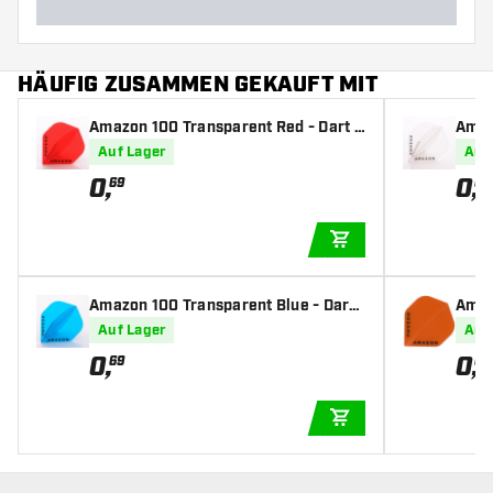
HÄUFIG ZUSAMMEN GEKAUFT MIT
Amazon 100 Transparent Red - Dart F
Amaz
lights
rt Fl
Auf Lager
Auf
0
,
0
,
69
69
IN DEN WARENKOR
Amazon 100 Transparent Blue - Dart
Amaz
Flights
rt Fl
Auf Lager
Auf
0
,
0
,
69
69
IN DEN WARENKOR