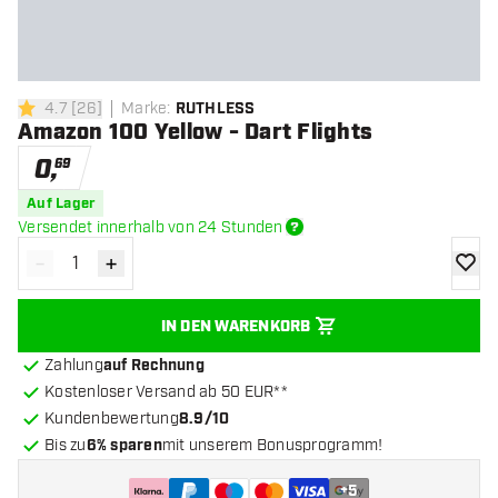
4.7
[
26
]
Marke
:
RUTHLESS
4.7 Bewertungssterne
Amazon 100 Yellow - Dart Flights
0
,
69
Auf Lager
Versendet innerhalb von 24 Stunden
-
+
Menge verringern
Menge erhöhen
Zur Wu
IN DEN WARENKORB
Zahlung
auf Rechnung
Kostenloser Versand ab 50 EUR**
Kundenbewertung
8.9/10
Bis zu
6% sparen
mit unserem Bonusprogramm!
+
5