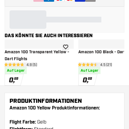
DAS KÖNNTE SIE AUCH INTERESSIEREN
Zur Wunschliste hinzufügen
Amazon 100 Transparent Yellow -
Amazon 100 Black - Dart F
Dart Flights
Bewertungsbereich öffnen
4.8 (5)
Bewertungsbere
4.5 (21)
4.8 Bewertungssterne
4.5 Bewertungssterne
Auf Lager
Auf Lager
0
,
0
,
69
69
PRODUKTINFORMATIONEN
Amazon 100 Yellow Produktinformationen:
Flight Farbe:
Gelb