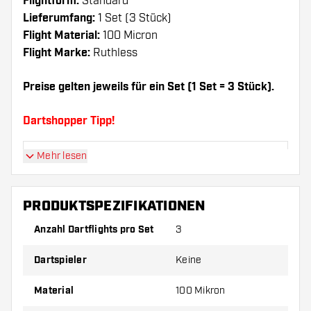
Flightform:
Standard
Lieferumfang:
1 Set (3 Stück)
Flight Material:
100 Micron
Flight Marke:
Ruthless
Preise gelten jeweils für ein Set (1 Set = 3 Stück).
Dartshopper Tipp!
Mehr lesen
Sorgen Sie für genügend Ersatz Flights und
Shafts. Diese können sich durch Gebrauch
abnutzen oder brechen.
PRODUKTSPEZIFIKATIONEN
Anzahl Dartflights pro Set
3
Probieren Sie eine andere Form, ein anderes
Material oder eine andere Dicke der Flights aus,
Dartspieler
Keine
um herauszufinden, welche Variante am besten
zu Ihnen passt!
Material
100 Mikron