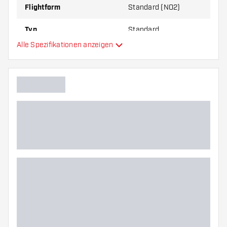
Flightform
Standard (NO2)
Typ
Standard
Alle Spezifikationen anzeigen
Flexibilität
Hauptfarbe