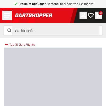
Produkte auf Lager
, Versand innerhalb von 1-2 Tagen*
Menü
0
Konto
Meine Wuns
War
zurück zur Startseite
suchen
suchen
Top 10 Dart Flights