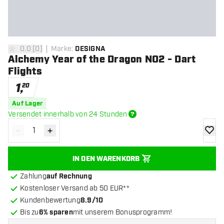
0.0
[
0
]
Marke
:
DESIGNA
0 Bewertungssterne
Alchemy Year of the Dragon NO2 - Dart
Flights
1
,
20
Auf Lager
Versendet innerhalb von 24 Stunden
-
+
Menge verringern
Menge erhöhen
Zur Wu
IN DEN WARENKORB
Zahlung
auf Rechnung
Kostenloser Versand ab 50 EUR**
Kundenbewertung
8.9/10
Bis zu
6% sparen
mit unserem Bonusprogramm!