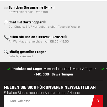
Schicken Sie uns eine E-mail
Antwort innerhalb 1 Werktag
Chat mit Dartshopper
Kundenservice nicht verfügbar
Der Chat ist 24/7 verfügbar, sieben Tage die Woche
Rufen Sie uns an +039292-678270
Kundenservice nicht verfügba
An Werktagen erreichbar von 08:00 - 19:00
Häufig gestellte Fragen
Sofortige Antwort
Produkte auf Lager
, Versand innerhalb von 1-2 Tagen*
•
140.000+ Bewertungen
MELDEN SIE SICH FÜR UNSEREN NEWSLETTER AN
Erhalten Sie die neuesten Angebote und Aktionen
Jet