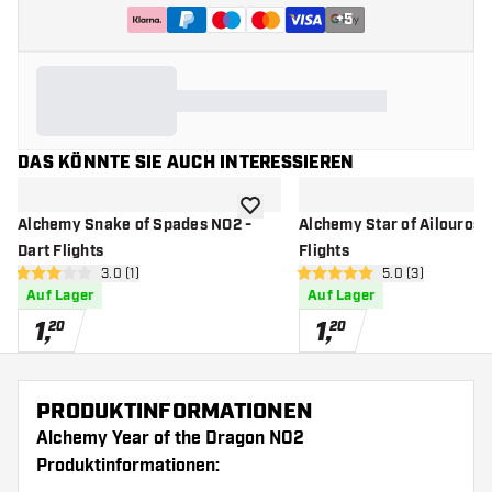
+
5
DAS KÖNNTE SIE AUCH INTERESSIEREN
Zur Wunschliste hinzufügen
Alchemy Snake of Spades NO2 -
Alchemy Star of Ailouros 
Dart Flights
Flights
Bewertungsbereich öffnen
3.0 (1)
Bewertungsbere
5.0 (3)
3 Bewertungssterne
5 Bewertungssterne
Auf Lager
Auf Lager
1
,
1
,
20
20
PRODUKTINFORMATIONEN
Alchemy Year of the Dragon NO2
Produktinformationen: