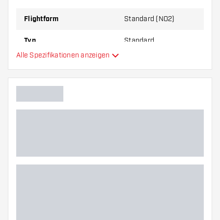
zu Ihnen passt!
Flightform
Standard (NO2)
Typ
Standard
Alle Spezifikationen anzeigen
Flexibilität
Zusätzliche Farben
Hauptfarbe