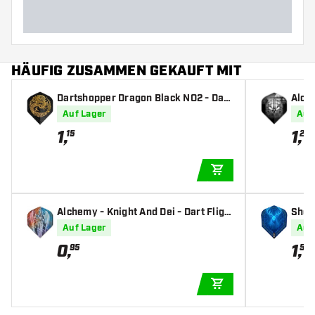
HÄUFIG ZUSAMMEN GEKAUFT MIT
Dartshopper Dragon Black NO2 - Dart
Alch
Flights
t Fli
Auf Lager
Auf
1
,
1
,
15
20
IN DEN WARENKOR
Alchemy - Knight And Dei - Dart Fligh
Shot 
ts
Auf Lager
Auf
0
,
1
,
95
50
IN DEN WARENKOR