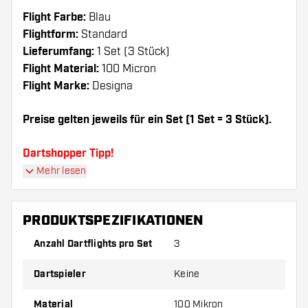
Flight Farbe:
Blau
Flightform:
Standard
Lieferumfang:
1 Set (3 Stück)
Flight Material:
100 Micron
Flight Marke:
Designa
Preise gelten jeweils für ein Set (1 Set = 3 Stück).
Dartshopper Tipp!
Mehr lesen
Sorgen Sie für genügend Ersatz Flights und
Shafts. Diese können sich durch Gebrauch
PRODUKTSPEZIFIKATIONEN
abnutzen oder brechen.
Anzahl Dartflights pro Set
3
Probieren Sie eine andere Form, ein anderes
Dartspieler
Keine
Material oder eine andere Dicke der Flights aus,
um herauszufinden, welche Variante am besten
Material
100 Mikron