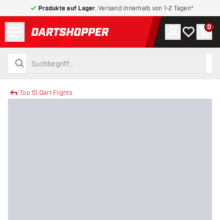
Produkte auf Lager
, Versand innerhalb von 1-2 Tagen*
Menü
0
Konto
Meine Wuns
War
zurück zur Startseite
suchen
suchen
Top 10 Dart Flights