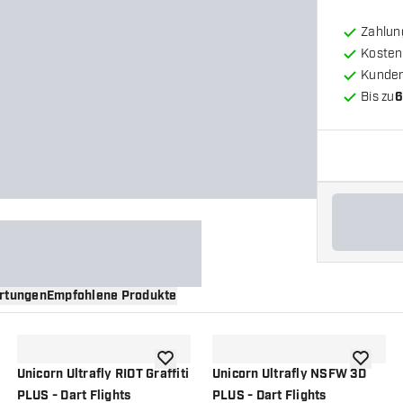
Zahlun
Kosten
Kunde
Bis zu
6
rtungen
Empfohlene Produkte
nschliste hinzufügen
Zur Wunschliste hinzufügen
Zur Wuns
Unicorn Ultrafly RIOT Graffiti
Unicorn Ultrafly NSFW 3D
PLUS - Dart Flights
PLUS - Dart Flights