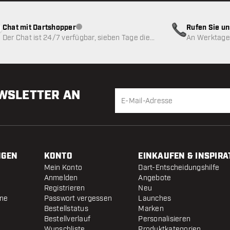
Chat mit Dartshopper
Rufen Sie u
Kundenservice nicht verfügbar
Der Chat ist 24/7 verfügbar, sieben Tage die
An Werktagen
Woche
EWSLETTER AN
NGEN
KONTO
EINKAUFEN & INSPIRA
Mein Konto
Dart-Entscheidungshilfe
Anmelden
Angebote
Registrieren
Neu
ine
Passwort vergessen
Launches
Bestellstatus
Marken
Bestellverlauf
Personalisieren
Wunschliste
Produktkategorien