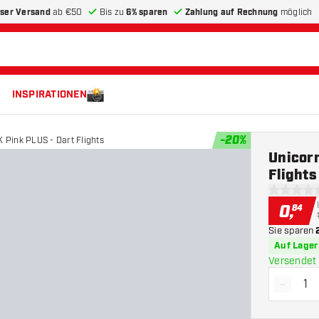
ser Versand
ab €50
Bis zu
6% sparen
Zahlung auf Rechnung
möglich
INSPIRATIONEN
-
20
%
K Pink PLUS - Dart Flights
Unicorn
Flights
0 Bewertu
0
,
84
Sie sparen
Auf Lager
Versendet 
-
Menge 