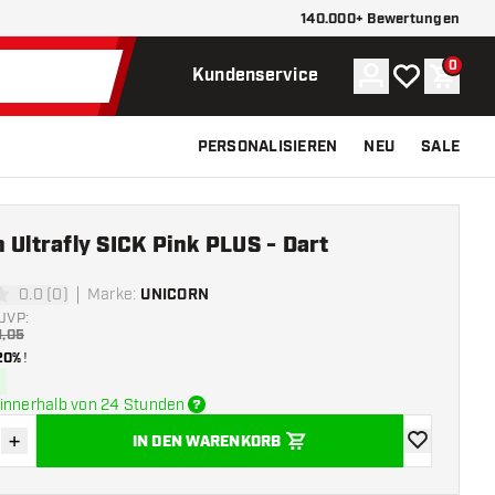
140.000+ Bewertungen
0
Konto
Meine Wunsch
Waren
Kundenservice
PERSONALISIEREN
NEU
SALE
 Ultrafly SICK Pink PLUS - Dart
0.0 (0)
Marke
:
UNICORN
ngssterne
UVP:
1,05
20%
!
innerhalb von 24 Stunden
+
IN DEN WARENKORB
verringern
Menge erhöhen
Zur Wunschl