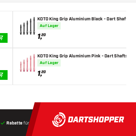
KOTO King Grip Aluminium Black - Dart Shafts
Auf Lager
1
,
20
IN DEN WARENKORB
KOTO King Grip Aluminium Pink - Dart Shafts
Auf Lager
1
,
20
IN DEN WARENKORB
Rabatte
für Kunden
Produkte auf Lager
, Versand innerha