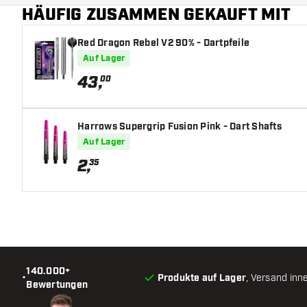
HÄUFIG ZUSAMMEN GEKAUFT MIT
Red Dragon Rebel V2 90% - Dartpfeile
Auf Lager
43
,
00
Harrows Supergrip Fusion Pink - Dart Shafts
Auf Lager
2
,
35
140.000+
•
Produkte auf Lager
, Versand inn
Bewertungen