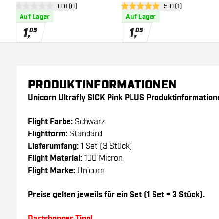
Bewertungsbereich öffnen
0.0 (0)
Bewertungsbereich
5.0 (1)
0 Bewertungssterne
5 Bewertungssterne
Auf Lager
Auf Lager
1
,
1
,
05
05
PRODUKTINFORMATIONEN
Unicorn Ultrafly SICK Pink PLUS Produktinformation
Flight Farbe:
Schwarz
Flightform:
Standard
Lieferumfang:
1 Set (3 Stück)
Flight Material:
100 Micron
Flight Marke:
Unicorn
Preise gelten jeweils für ein Set (1 Set = 3 Stück).
Dartshopper Tipp!