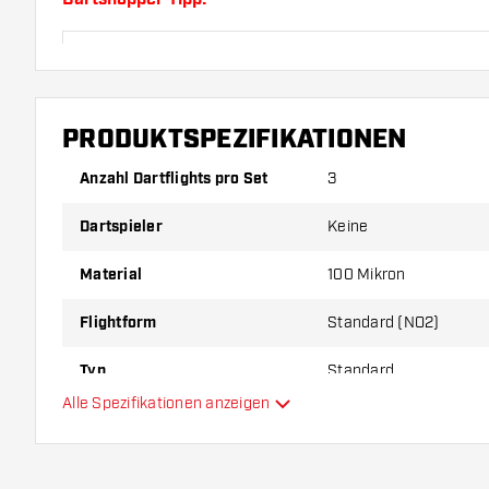
Sorgen Sie für genügend Ersatz Flights und Shafts.
durch Gebrauch abnutzen oder brechen.
PRODUKTSPEZIFIKATIONEN
Probieren Sie eine andere Form, ein anderes Materi
Dicke der Flights aus, um herauszufinden, welche V
Anzahl Dartflights pro Set
3
Ihnen passt!
Dartspieler
Keine
Material
100 Mikron
Flightform
Standard (NO2)
Typ
Standard
Alle Spezifikationen anzeigen
Flexibilität
Hauptfarbe