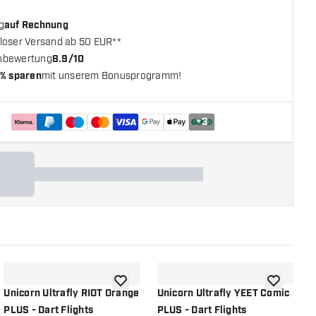
g
auf Rechnung
loser Versand ab 50 EUR**
nbewertung
8.9/10
% sparen
mit unserem Bonusprogramm!
+
3
chliste hinzufügen
Zur Wunschliste hinzufügen
Zur Wunsch
Unicorn Ultrafly RIOT Orange
Unicorn Ultrafly YEET Comic
U
PLUS - Dart Flights
PLUS - Dart Flights
P