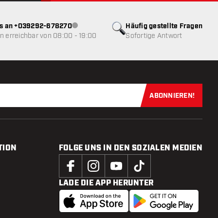
ns an +039292-678270
Häufig gestellte Fragen
Kundenservice nicht verfügbar
 erreichbar von 08:00 - 19:00
Sofortige Antwort
ABONNIEREN!
Jetzt für uns
TION
FOLGE UNS IN DEN SOZIALEN MEDIEN
LADE DIE APP HERUNTER