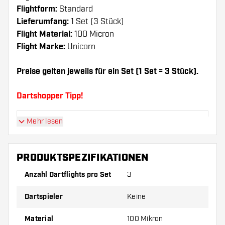
Flightform:
Standard
Lieferumfang:
1 Set (3 Stück)
Flight Material:
100 Micron
Flight Marke:
Unicorn
Preise gelten jeweils für ein Set (1 Set = 3 Stück).
Dartshopper Tipp!
Mehr lesen
Sorgen Sie für genügend Ersatz Flights und
Shafts. Diese können sich durch Gebrauch
abnutzen oder brechen.
PRODUKTSPEZIFIKATIONEN
Anzahl Dartflights pro Set
3
Probieren Sie eine andere Form, ein anderes
Material oder eine andere Dicke der Flights aus,
Dartspieler
Keine
um herauszufinden, welche Variante am besten
zu Ihnen passt!
Material
100 Mikron