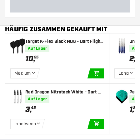
HÄUFIG ZUSAMMEN GEKAUFT MIT
Target K-Flex Black NO6 - Dart Flight
Unic
s
rt Sh
Auf Lager
Auf
10
,
2
,
95
85
Medium
Long
IN DEN WARENKOR
Red Dragon Nitrotech White - Dart Sh
Pent
afts
ua - 
Auf Lager
Auf
3
,
1
,
45
20
Inbetween
IN DEN WARENKOR