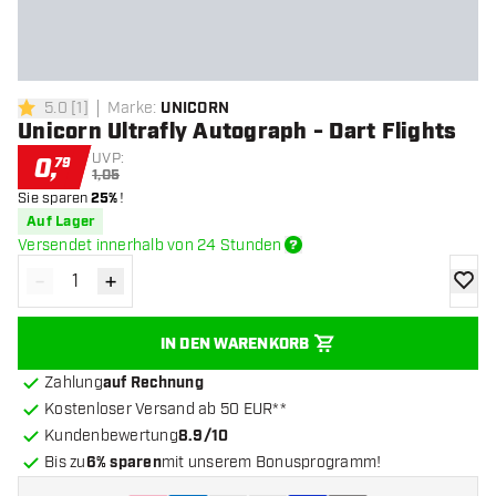
5.0
[
1
]
Marke
:
UNICORN
5 Bewertungssterne
Unicorn Ultrafly Autograph - Dart Flights
UVP:
0
,
79
1,05
Sie sparen
25%
!
Auf Lager
Versendet innerhalb von 24 Stunden
-
+
Menge verringern
Menge erhöhen
Zur Wu
IN DEN WARENKORB
Zahlung
auf Rechnung
Kostenloser Versand ab 50 EUR**
Kundenbewertung
8.9/10
Bis zu
6% sparen
mit unserem Bonusprogramm!