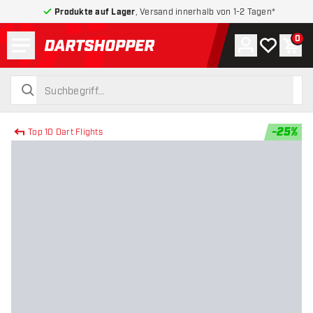
Produkte auf Lager
, Versand innerhalb von 1-2 Tagen*
Menü
0
Konto
Meine Wuns
War
zurück zur Startseite
suchen
suchen
-
25
%
Top 10 Dart Flights