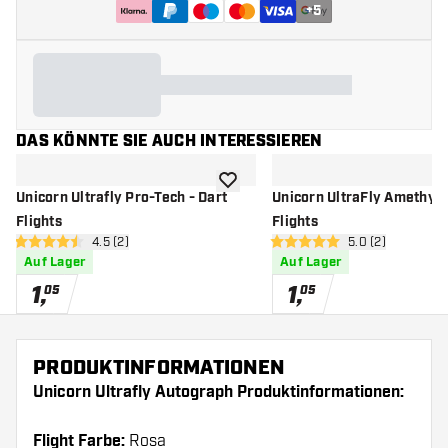
+
5
DAS KÖNNTE SIE AUCH INTERESSIEREN
Zur Wunschliste hinzufügen
Unicorn Ultrafly Pro-Tech - Dart
Unicorn UltraFly Amethyst
Flights
Flights
Bewertungsbereich öffnen
4.5 (2)
Bewertungsbere
5.0 (2)
4.5 Bewertungssterne
5 Bewertungssterne
Auf Lager
Auf Lager
1
,
1
,
05
05
PRODUKTINFORMATIONEN
Unicorn Ultrafly Autograph Produktinformationen:
Flight Farbe:
Rosa