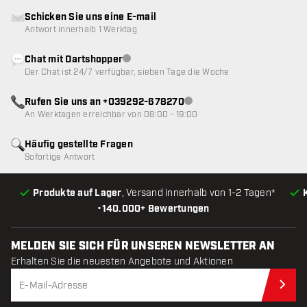
Schicken Sie uns eine E-mail
Antwort innerhalb 1 Werktag
Chat mit Dartshopper
Kundenservice nicht verfügbar
Der Chat ist 24/7 verfügbar, sieben Tage die Woche
Rufen Sie uns an +039292-678270
Kundenservice nicht verfügba
An Werktagen erreichbar von 08:00 - 19:00
Häufig gestellte Fragen
Sofortige Antwort
Produkte auf Lager
, Versand innerhalb von 1-2 Tagen*
•
140.000+ Bewertungen
MELDEN SIE SICH FÜR UNSEREN NEWSLETTER AN
Erhalten Sie die neuesten Angebote und Aktionen
Jet