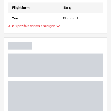
Flightform
Übrig
Typ
Standard
Alle Spezifikationen anzeigen
Flexibilität
Hauptfarbe