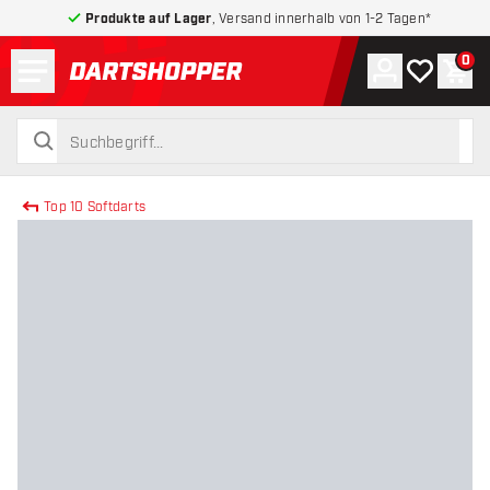
Produkte auf Lager
, Versand innerhalb von 1-2 Tagen*
Menü
0
Konto
Meine Wuns
War
zurück zur Startseite
suchen
suchen
Top 10 Softdarts