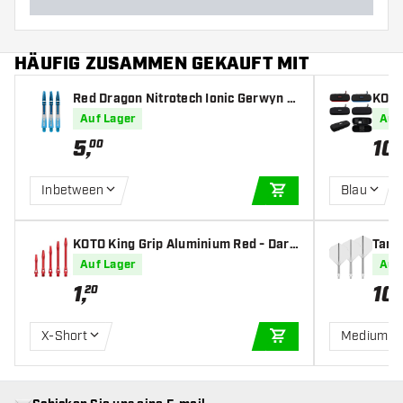
HÄUFIG ZUSAMMEN GEKAUFT MIT
Red Dragon Nitrotech Ionic Gerwyn P
KOTO
rice Blue Dipped - Dart Shafts
Auf Lager
Auf
5
,
10
,
00
Inbetween
Blau
IN DEN WARENKOR
KOTO King Grip Aluminium Red - Dart
Targe
Shafts
Auf Lager
Auf
1
,
10
,
20
X-Short
Medium
IN DEN WARENKOR