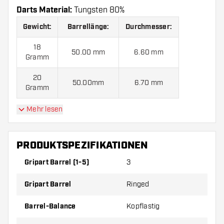
Darts Material:
Tungsten 80%
Gewicht:
Barrellänge:
Durchmesser:
18
50.00 mm
6.60 mm
Gramm
20
50.00mm
6.70 mm
Gramm
Mehr lesen
Harrows Control Tapered 80% Softdarts kommen
mit:
3 Barrels, 3 Flights und 3 Shafts.
PRODUKTSPEZIFIKATIONEN
Gripart Barrel (1-5)
3
Gripart Barrel
Ringed
Barrel-Balance
Kopflastig