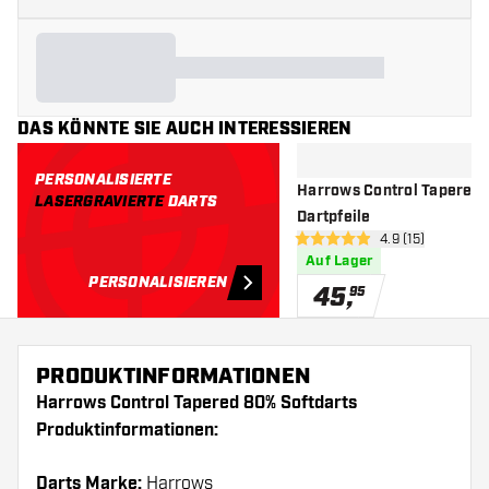
DAS KÖNNTE SIE AUCH INTERESSIEREN
PERSONALISIERTE
Harrows Control Tapered 
LASERGRAVIERTE
DARTS
Dartpfeile
Bewertungsbere
4.9 (15)
4.9 Bewertungssterne
Auf Lager
PERSONALISIEREN
45
,
95
PRODUKTINFORMATIONEN
Harrows Control Tapered 80% Softdarts
Produktinformationen:
Darts Marke:
Harrows