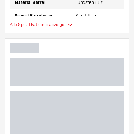
Material Barrel
Tungsten 80%
Gripart Barrelnase
Short Ring
Alle Spezifikationen anzeigen
Dartspieler
Barrelfarbe
Form Barrelnase
Barrel Gripzone
Barrelform
Gewicht
Barreldurchmesser (MM)
Barrellänge (MM)