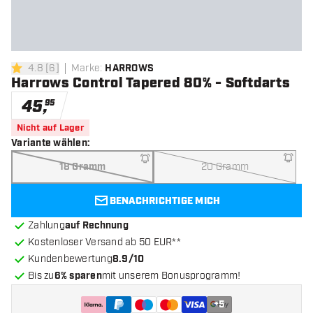
4.8
[
6
]
Marke
:
HARROWS
4.8 Bewertungssterne
Harrows Control Tapered 80% - Softdarts
45
,
95
Nicht auf Lager
Variante wählen
:
18 Gramm
20 Gramm
BENACHRICHTIGE MICH
Zahlung
auf Rechnung
Kostenloser Versand ab 50 EUR**
Kundenbewertung
8.9/10
Bis zu
6% sparen
mit unserem Bonusprogramm!
+
5