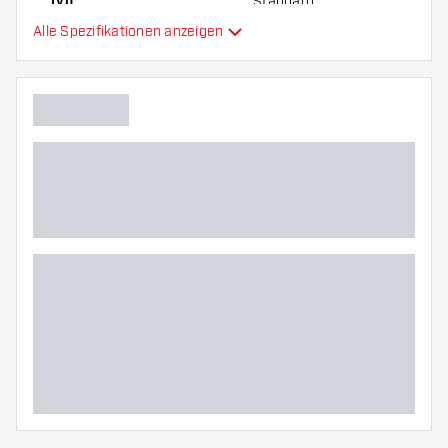
Typ
Standard
Alle Spezifikationen anzeigen
Flexibilität
Zusätzliche Farben
Hauptfarbe