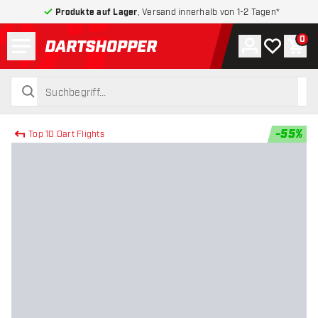
Produkte auf Lager
, Versand innerhalb von 1-2 Tagen*
Menü
0
Konto
Meine Wuns
War
zurück zur Startseite
suchen
suchen
-
55
%
Top 10 Dart Flights