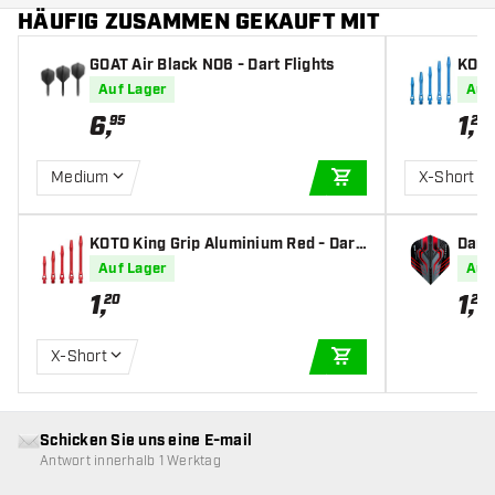
HÄUFIG ZUSAMMEN GEKAUFT MIT
GOAT Air Black NO6 - Dart Flights
KOTO
Shaf
Auf Lager
Auf
6
,
1
,
95
20
Medium
X-Short
IN DEN WARENKOR
KOTO King Grip Aluminium Red - Dart
Damo
Shafts
Auf Lager
Auf
1
,
1
,
20
20
X-Short
IN DEN WARENKOR
Schicken Sie uns eine E-mail
Antwort innerhalb 1 Werktag