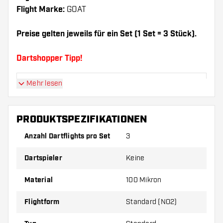
Flight Marke:
GOAT
Preise gelten jeweils für ein Set (1 Set = 3 Stück).
Dartshopper Tipp!
Mehr lesen
Sorgen Sie für genügend Ersatz Flights und
Shafts. Diese können sich durch Gebrauch
abnutzen oder brechen.
PRODUKTSPEZIFIKATIONEN
Anzahl Dartflights pro Set
3
Probieren Sie eine andere Form, ein anderes
Material oder eine andere Dicke der Flights aus,
Dartspieler
Keine
um herauszufinden, welche Variante am besten
zu Ihnen passt!
Material
100 Mikron
Flightform
Standard (NO2)