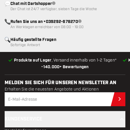
Chat mit Dartshopper
Kundenservice nicht verfügbar
Der Chat ist 24/7 verfügbar, sieben Tage die Woche
Rufen Sie uns an +039292-678270
Kundenservice nicht verfügba
An Werktagen erreichbar von 08:00 - 19:00
Häufig gestellte Fragen
Sofortige Antwort
Produkte auf Lager
, Versand innerhalb von 1-2 Tagen*
•
140.000+ Bewertungen
MELDEN SIE SICH FÜR UNSEREN NEWSLETTER AN
Erhalten Sie die neuesten Angebote und Aktionen
Jet
KUNDENSERVICE