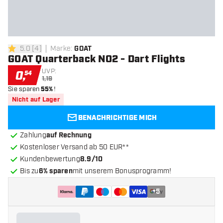
5.0
[
4
]
Marke
:
GOAT
5 Bewertungssterne
GOAT Quarterback NO2 - Dart Flights
UVP:
0
,
54
1,19
Sie sparen
55%
!
Nicht auf Lager
BENACHRICHTIGE MICH
Zahlung
auf Rechnung
Kostenloser Versand ab 50 EUR**
Kundenbewertung
8.9/10
Bis zu
6% sparen
mit unserem Bonusprogramm!
+
5