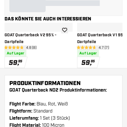
DAS KÖNNTE SIE AUCH INTERESSIEREN
Zur Wunschliste hinzufügen
GOAT Quarterback V2 95% -
GOAT Quarterback V1 95% 
Dartpfeile
Dartpfeile
Bewertungsbereich öffnen
4.8 (8)
Bewertungsberei
4.7 (7)
4.8 Bewertungssterne
4.7 Bewertungssterne
Auf Lager
Auf Lager
59
,
59
,
95
95
PRODUKTINFORMATIONEN
GOAT Quarterback NO2 Produktinformationen:
Flight Farbe:
Blau, Rot, Weiß
Flightform:
Standard
Lieferumfang:
1 Set (3 Stück)
Flight Material:
100 Micron