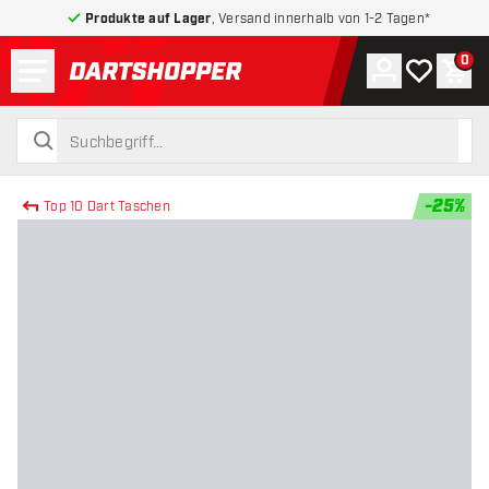
Produkte auf Lager
, Versand innerhalb von 1-2 Tagen*
Menü
0
Konto
Meine Wuns
War
zurück zur Startseite
suchen
suchen
-
25
%
Top 10 Dart Taschen