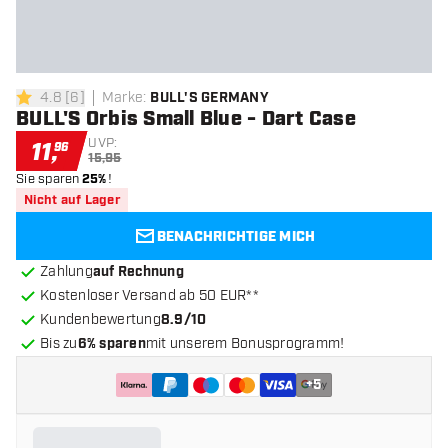
4.8
[
6
]
Marke
:
BULL'S GERMANY
4.8 Bewertungssterne
BULL'S Orbis Small Blue - Dart Case
UVP:
11
,
96
15,95
Sie sparen
25%
!
Nicht auf Lager
BENACHRICHTIGE MICH
Zahlung
auf Rechnung
Kostenloser Versand ab 50 EUR**
Kundenbewertung
8.9/10
Bis zu
6% sparen
mit unserem Bonusprogramm!
+
5