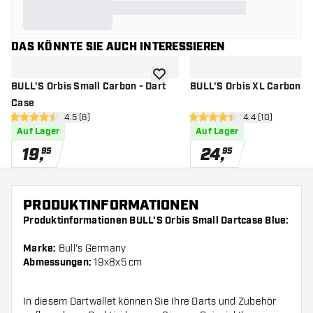
DAS KÖNNTE SIE AUCH INTERESSIEREN
Zur Wunschliste hinzufügen
BULL'S Orbis Small Carbon - Dart
BULL'S Orbis XL Carbon - 
Case
Bewertungsbereich öffnen
4.5 (6)
Bewertungsbere
4.4 (10)
4.5 Bewertungssterne
4.4 Bewertungssterne
Auf Lager
Auf Lager
19
,
24
,
95
95
PRODUKTINFORMATIONEN
Produktinformationen BULL'S Orbis Small Dartcase Blue:
Marke:
Bull's Germany
Abmessungen:
19x8x5 cm
In diesem Dartwallet können Sie Ihre Darts und Zubehör