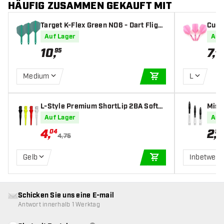
HÄUFIG ZUSAMMEN GEKAUFT MIT
Target K-Flex Green NO6 - Dart Flight
Cues
s
st St
Auf Lager
Auf
10
,
7
,
95
35
Medium
L
IN DEN WARENKOR
L-Style Premium ShortLip 2BA Softd
Miss
art Spitzen
t Sha
Auf Lager
Auf
4
,
2
,
04
50
4,75
Gelb
Inbetween
IN DEN WARENKOR
Schicken Sie uns eine E-mail
Antwort innerhalb 1 Werktag