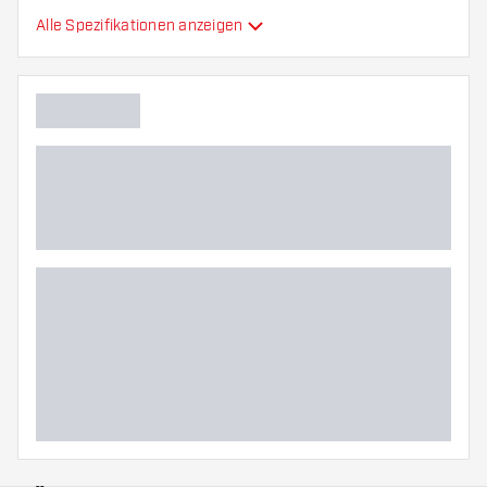
Kapazität Darttasche
3
Alle Spezifikationen anzeigen
Hauptfarbe