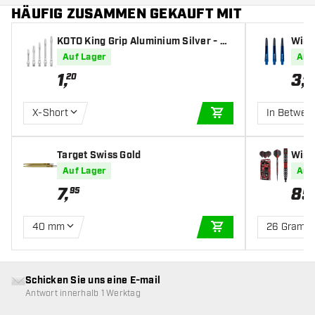
HÄUFIG ZUSAMMEN GEKAUFT MIT
KOTO King Grip Aluminium Silver - Da
Winm
rt Shafts
Auf Lager
Auf
1
,
3
,
20
50
X-Short
In Betwee
IN DEN WARENKOR
Target Swiss Gold
Winm
0% - 
Auf Lager
Auf
7
,
85
95
40 mm
26 Gramm
IN DEN WARENKOR
Schicken Sie uns eine E-mail
Antwort innerhalb 1 Werktag