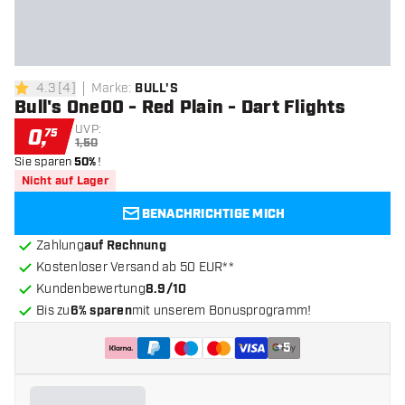
4.3
[
4
]
Marke
:
BULL'S
4.3 Bewertungssterne
Bull's One00 - Red Plain - Dart Flights
UVP:
0
,
75
1,50
Sie sparen
50%
!
Nicht auf Lager
BENACHRICHTIGE MICH
Zahlung
auf Rechnung
Kostenloser Versand ab 50 EUR**
Kundenbewertung
8.9/10
Bis zu
6% sparen
mit unserem Bonusprogramm!
+
5