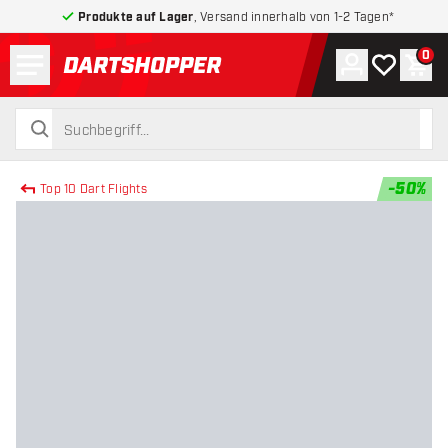
Produkte auf Lager
, Versand innerhalb von 1-2 Tagen*
Menü
0
Konto
Meine Wuns
War
zurück zur Startseite
suchen
suchen
-
50
%
Top 10 Dart Flights