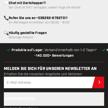
Chat mit Dartshopper
Kundenservice nicht verfügbar
Der Chat ist 24/7 verfügbar, sieben Tage die Woche
Rufen Sie uns an +039292-678270
Kundenservice nicht verfügba
An Werktagen erreichbar von 08:00 - 19:00
Häufig gestellte Fragen
Sofortige Antwort
Produkte auf Lager
, Versand innerhalb von 1-2 Tagen*
•
140.000+ Bewertungen
MELDEN SIE SICH FÜR UNSEREN NEWSLETTER AN
Erhalten Sie die neuesten Angebote und Aktionen
Jet
KUNDENSERVICE