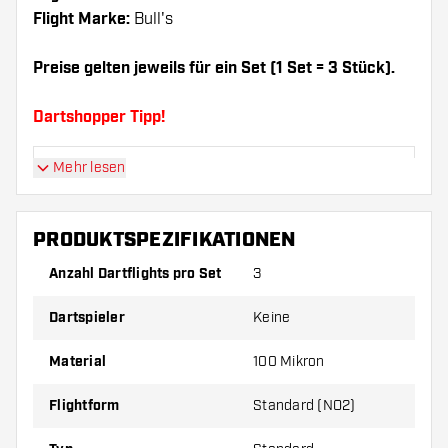
Flight Marke:
Bull's
Preise gelten jeweils für ein Set (1 Set = 3 Stück).
Dartshopper Tipp!
Mehr lesen
Sorgen Sie für genügend Ersatz Flights und
Shafts. Diese können sich durch Gebrauch
abnutzen oder brechen.
PRODUKTSPEZIFIKATIONEN
Anzahl Dartflights pro Set
3
Probieren Sie eine andere Form, ein anderes
Material oder eine andere Dicke der Flights aus,
Dartspieler
Keine
um herauszufinden, welche Variante am besten
zu Ihnen passt!
Material
100 Mikron
Flightform
Standard (NO2)