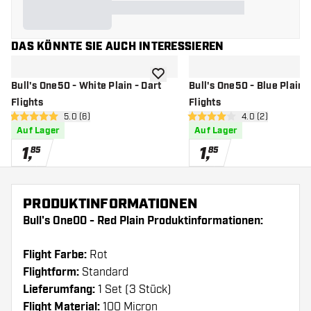
DAS KÖNNTE SIE AUCH INTERESSIEREN
Zur Wunschliste hinzufügen
Bull's One50 - White Plain - Dart
Bull's One50 - Blue Plain -
Flights
Flights
Bewertungsbereich öffnen
5.0 (6)
Bewertungsbere
4.0 (2)
5 Bewertungssterne
4 Bewertungssterne
Auf Lager
Auf Lager
1
,
1
,
85
85
PRODUKTINFORMATIONEN
Bull's One00 - Red Plain Produktinformationen:
Flight Farbe:
Rot
Flightform:
Standard
Lieferumfang:
1 Set (3 Stück)
Flight Material:
100 Micron