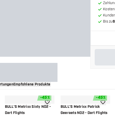
Zahlun
Kosten
Kunde
Bis zu
6
rtungen
Empfohlene Produkte
-
45
%
-
45
%
nschliste hinzufügen
Zur Wunschliste hinzufügen
Zur Wuns
BULL'S Metrixx Sixty NO2 -
BULL'S Metrixx Patrick
Dart Flights
Geeraets NO2 - Dart Flights