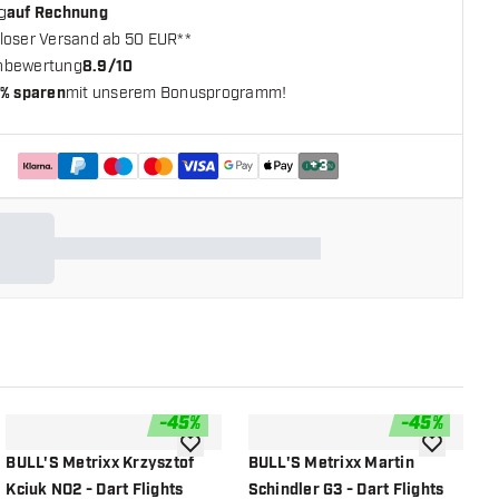
g
auf Rechnung
loser Versand ab 50 EUR**
nbewertung
8.9/10
% sparen
mit unserem Bonusprogramm!
+
3
-
45
%
-
45
%
chliste hinzufügen
Zur Wunschliste hinzufügen
Zur Wunsch
BULL'S Metrixx Krzysztof
BULL'S Metrixx Martin
B
Kciuk NO2 - Dart Flights
Schindler G3 - Dart Flights