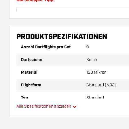
Sorgen Sie für genügend Ersatz Flights und Shafts.
durch Gebrauch abnutzen oder brechen.
PRODUKTSPEZIFIKATIONEN
Probieren Sie eine andere Form, ein anderes Materi
Dicke der Flights aus, um herauszufinden, welche V
Anzahl Dartflights pro Set
3
Ihnen passt!
Dartspieler
Keine
Material
150 Mikron
Flightform
Standard (NO2)
Typ
Standard
Alle Spezifikationen anzeigen
Flexibilität
Hauptfarbe