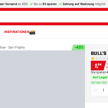
ser Versand
ab €50
Bis zu
6% sparen
Zahlung auf Rechnung
möglich
INSPIRATIONEN
-
45
%
lue - Dart Flights
BULL'S 
1 Bewertun
1
,
04
1
Sie sparen
Auf Lager
Versendet 
-
Menge 