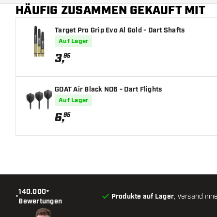
HÄUFIG ZUSAMMEN GEKAUFT MIT
Target Pro Grip Evo Al Gold - Dart Shafts
Auf Lager
3
,
95
GOAT Air Black NO6 - Dart Flights
Auf Lager
6
,
95
140.000+
•
Produkte auf Lager
, Versand inn
Bewertungen