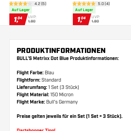
Bewertungsbereich öffnen
4.2 (5)
Bewertungsbereich
5.0 (4)
4.2 Bewertungssterne
5 Bewertungssterne
Auf Lager
Auf Lager
UVP:
UVP:
1
,
1
,
04
04
1,90
1,90
PRODUKTINFORMATIONEN
BULL'S Metrixx Dot Blue Produktinformationen:
Flight Farbe:
Blau
Flightform:
Standard
Lieferumfang:
1 Set (3 Stück)
Flight Material:
150 Micron
Flight Marke:
Bull's Germany
Preise gelten jeweils für ein Set (1 Set = 3 Stück).
Dartshopper Tipp!