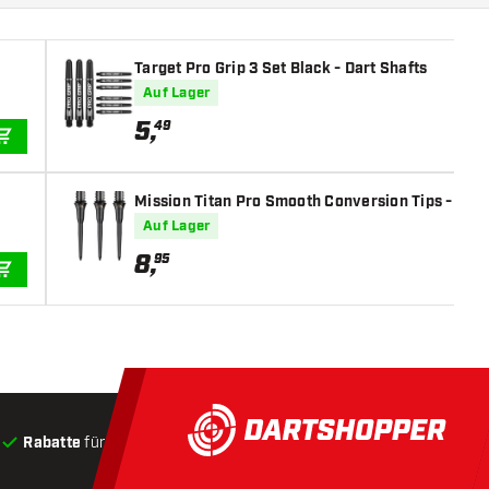
Target Pro Grip 3 Set Black - Dart Shafts
Auf Lager
5
,
49
IN DEN WARENKORB
Mission Titan Pro Smooth Conversion Tips - Bla
Auf Lager
8
,
95
IN DEN WARENKORB
Rabatte
für Kunden
Produkte auf Lager
, Versand innerha