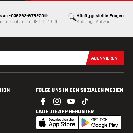
ns an +039292-678270
Häufig gestellte Fragen
Kundenservice nicht verfügbar
 erreichbar von 08:00 - 19:00
Sofortige Antwort
ABONNIEREN!
Jetzt für uns
TION
FOLGE UNS IN DEN SOZIALEN MEDIEN
LADE DIE APP HERUNTER