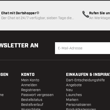
Chat mit Dartshopper
Rufen Sie u
Kundenservice nicht verfügbar
Der Chat ist 24/7 verfügbar, sieben Tage die
An Werktagen
Woche
EWSLETTER AN
NGEN
KONTO
EINKAUFEN & INSPIRA
Mein Konto
Dart-Entscheidungshilfe
Anmelden
Angebote
Registrieren
Neu
ine
Passwort vergessen
Launches
Bestellstatus
Marken
Bestellverlauf
Personalisieren
Wunschliste
Produktkategorien