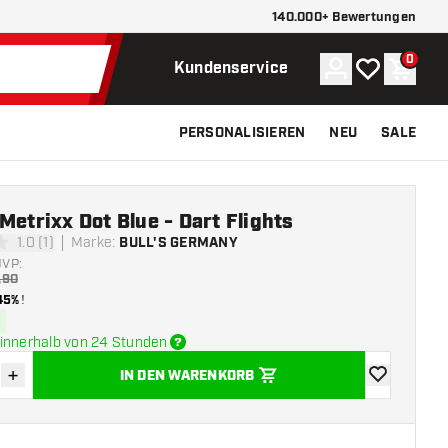
140.000+ Bewertungen
0
Konto
Meine Wunsch
Waren
Kundenservice
PERSONALISIEREN
NEU
SALE
Metrixx Dot Blue - Dart Flights
1.0 (1)
Marke
:
BULL'S GERMANY
gssterne
UVP:
,90
45%
!
innerhalb von 24 Stunden
+
IN DEN WARENKORB
verringern
Menge erhöhen
Zur Wunschl