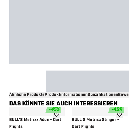
Ähnliche Produkte
Produktinformationen
Spezifikationen
Bewe
DAS KÖNNTE SIE AUCH INTERESSIEREN
-
45
%
-
45
%
Zur Wunschliste hinzufügen
Zur Wu
BULL'S Metrixx Adon - Dart
BULL'S Metrixx Stinger -
Flights
Dart Flights