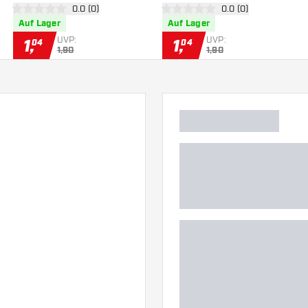
 öffnen
Bewertungsbereich öffnen
0.0 (0)
Bewertungsbereich 
0.0 (0)
0 Bewertungssterne
0 Bewertungssterne
Auf Lager
Auf Lager
UVP:
UVP:
1
,
1
,
04
04
1,90
1,90