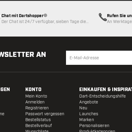
Chat mit Dartshopper
Rufen Sie u
Kundenservice nicht verfügbar
Der Chat ist 24/7 verfügbar, sieben Tage die
An Werktagen
Woche
EWSLETTER AN
NGEN
KONTO
EINKAUFEN & INSPIRA
Mein Konto
Dart-Entscheidungshilfe
Anmelden
Angebote
Registrieren
Neu
ine
Passwort vergessen
Launches
Bestellstatus
Marken
Bestellverlauf
Personalisieren
Wunschliste
Produktkategorien