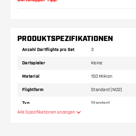
Sorgen Sie für genügend Ersatz Flights und Shafts.
durch Gebrauch abnutzen oder brechen.
PRODUKTSPEZIFIKATIONEN
Probieren Sie eine andere Form, ein anderes Materi
Dicke der Flights aus, um herauszufinden, welche V
Anzahl Dartflights pro Set
3
Ihnen passt!
Dartspieler
Keine
Material
150 Mikron
Flightform
Standard (NO2)
Typ
Standard
Alle Spezifikationen anzeigen
Flexibilität
Hauptfarbe