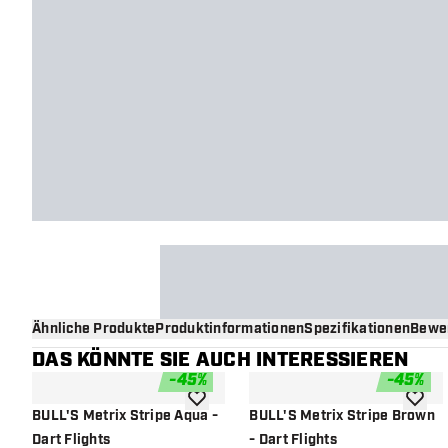
Ähnliche Produkte
Produktinformationen
Spezifikationen
Bewe
DAS KÖNNTE SIE AUCH INTERESSIEREN
-
45
%
-
45
%
Zur Wunschliste hinzufügen
Zur Wu
BULL'S Metrix Stripe Aqua -
BULL'S Metrix Stripe Brown
Dart Flights
- Dart Flights