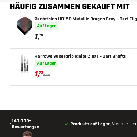
HÄUFIG ZUSAMMEN GEKAUFT MIT
Pentathlon HD150 Metallic Dragon Grey - Dart Fli
Auf Lager
1
,
20
Harrows Supergrip Ignite Clear - Dart Shafts
Auf Lager
1
,
53
2,19
140.000+
•
Produkte auf Lager
, Versand inn
Bewertungen