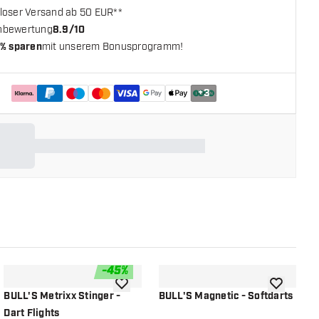
loser Versand ab 50 EUR**
nbewertung
8.9/10
% sparen
mit unserem Bonusprogramm!
+
3
-
45
%
chliste hinzufügen
Zur Wunschliste hinzufügen
Zur Wunsch
BULL'S Metrixx Stinger -
BULL'S Magnetic - Softdarts
H
Dart Flights
S