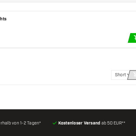
ghts
Short
erhalb von 1-2 Tagen*
Kostenloser Versand
ab 50 EUR**