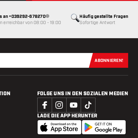
ns an +039292-678270
Häufig gestellte Fragen
Kundenservice nicht verfügbar
 erreichbar von 08:00 - 19:00
Sofortige Antwort
ABONNIEREN!
Jetzt für uns
TION
FOLGE UNS IN DEN SOZIALEN MEDIEN
LADE DIE APP HERUNTER