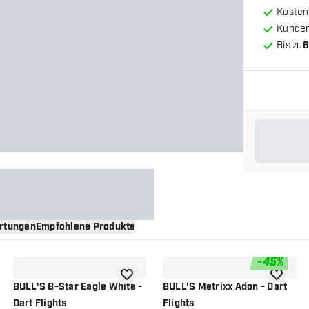
Kosten
Kunde
Bis zu
6
rtungen
Empfohlene Produkte
-
45
%
nschliste hinzufügen
Zur Wunschliste hinzufügen
Zur Wuns
BULL'S B-Star Eagle White -
BULL'S Metrixx Adon - Dart
Dart Flights
Flights