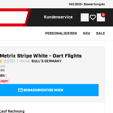
140.000+ Bewertungen
0
Konto
Meine Wunsch
Waren
Kundenservice
PERSONALISIEREN
NEU
SALE
Metrix Stripe White - Dart Flights
5.0 (2)
Marke
:
BULL'S GERMANY
ngssterne
UVP:
,90
45%
!
 Lager
BENACHRICHTIGE MICH
g
auf Rechnung