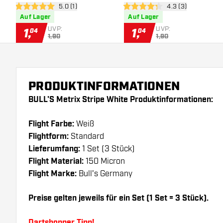
Bewertungsbereich öffnen
5.0 (1)
Bewertungsbereich
4.3 (3)
5 Bewertungssterne
4.3 Bewertungssterne
Auf Lager
Auf Lager
UVP:
UVP:
1
,
1
,
04
04
1,90
1,90
PRODUKTINFORMATIONEN
BULL'S Metrix Stripe White Produktinformationen:
Flight Farbe:
Weiß
Flightform:
Standard
Lieferumfang:
1 Set (3 Stück)
Flight Material:
150 Micron
Flight Marke:
Bull's Germany
Preise gelten jeweils für ein Set (1 Set = 3 Stück).
Dartshopper Tipp!