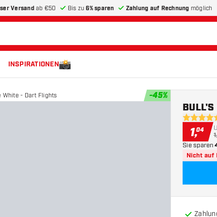
ser Versand
ab €50
Bis zu
6% sparen
Zahlung auf Rechnung
möglich
INSPIRATIONEN
-
45
%
 White - Dart Flights
BULL'S 
5 Bewertu
1
,
04
1
Sie sparen
Nicht auf
Zahlun