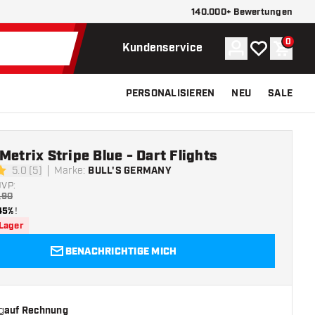
140.000+ Bewertungen
0
Konto
Meine Wunsch
Waren
Kundenservice
PERSONALISIEREN
NEU
SALE
Metrix Stripe Blue - Dart Flights
5.0 (5)
Marke
:
BULL'S GERMANY
ngssterne
UVP:
,90
45%
!
 Lager
BENACHRICHTIGE MICH
g
auf Rechnung