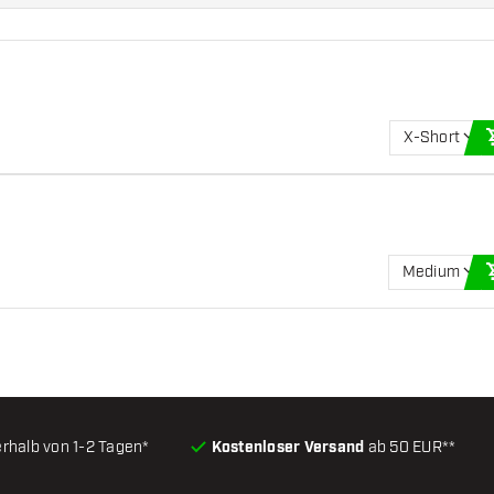
X-Short
Medium
erhalb von 1-2 Tagen*
Kostenloser Versand
ab 50 EUR**