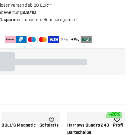
loser Versand ab 50 EUR**
nbewertung
8.9/10
% sparen
mit unserem Bonusprogramm!
+
3
-
20
%
chliste hinzufügen
Zur Wunschliste hinzufügen
Zur Wunsch
BULL'S Magnetic - Softdarts
Harrows Quadro 240 - Profi
N
Dartscheibe
D