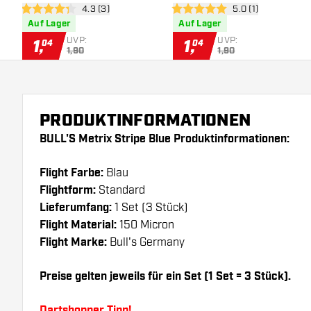
Bewertungsbereich öffnen
4.3 (3)
Bewertungsbereich
5.0 (1)
4.3 Bewertungssterne
5 Bewertungssterne
Auf Lager
Auf Lager
UVP:
UVP:
1
,
1
,
04
04
1,90
1,90
PRODUKTINFORMATIONEN
BULL'S Metrix Stripe Blue Produktinformationen:
Flight Farbe:
Blau
Flightform:
Standard
Lieferumfang:
1 Set (3 Stück)
Flight Material:
150 Micron
Flight Marke:
Bull's Germany
Preise gelten jeweils für ein Set (1 Set = 3 Stück).
Dartshopper Tipp!