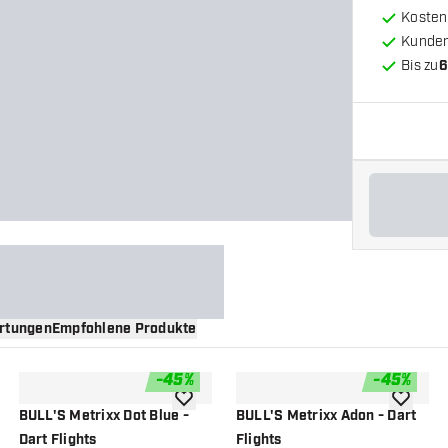
Kosten
Kunde
Bis zu
6
rtungen
Empfohlene Produkte
-
45
%
-
45
%
nschliste hinzufügen
Zur Wunschliste hinzufügen
Zur Wuns
BULL'S Metrixx Dot Blue -
BULL'S Metrixx Adon - Dart
Dart Flights
Flights