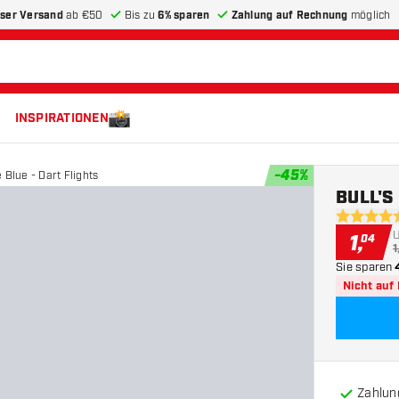
ser Versand
ab €50
Bis zu
6% sparen
Zahlung auf Rechnung
möglich
INSPIRATIONEN
-
45
%
 Blue - Dart Flights
BULL'S 
5 Bewertu
1
,
04
1
Sie sparen
Nicht auf
Zahlun