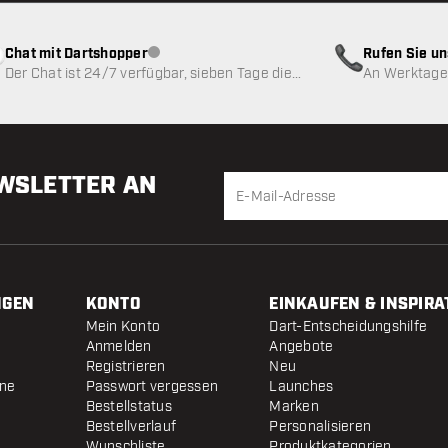
Chat mit Dartshopper
Rufen Sie u
Kundenservice nicht verfügbar
Der Chat ist 24/7 verfügbar, sieben Tage die
An Werktagen
Woche
EWSLETTER AN
NGEN
KONTO
EINKAUFEN & INSPIRA
Mein Konto
Dart-Entscheidungshilfe
Anmelden
Angebote
Registrieren
Neu
ine
Passwort vergessen
Launches
Bestellstatus
Marken
Bestellverlauf
Personalisieren
Wunschliste
Produktkategorien