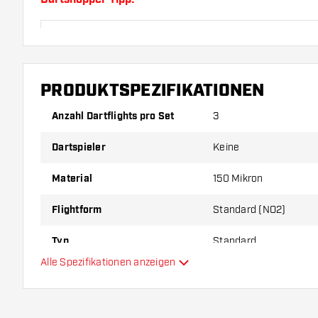
Sorgen Sie für genügend Ersatz Flights und Shafts.
durch Gebrauch abnutzen oder brechen.
PRODUKTSPEZIFIKATIONEN
Probieren Sie eine andere Form, ein anderes Materi
Dicke der Flights aus, um herauszufinden, welche V
Anzahl Dartflights pro Set
3
Ihnen passt!
Dartspieler
Keine
Material
150 Mikron
Flightform
Standard (NO2)
Typ
Standard
Alle Spezifikationen anzeigen
Flexibilität
Hauptfarbe