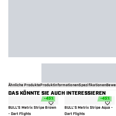
Ähnliche Produkte
Produktinformationen
Spezifikationen
Bewe
DAS KÖNNTE SIE AUCH INTERESSIEREN
-
45
%
-
45
%
Zur Wunschliste hinzufügen
Zur Wu
BULL'S Metrix Stripe Brown
BULL'S Metrix Stripe Aqua -
- Dart Flights
Dart Flights