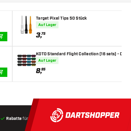
Target Pixel Tips 50 Stück
Auf Lager
3
,
75
IN DEN WARENKORB
KOTO Standard Flight Collection (16 sets) - Dart 
Auf Lager
8
,
95
IN DEN WARENKORB
Rabatte
für Kunden
Produkte auf Lager
, Versand innerha