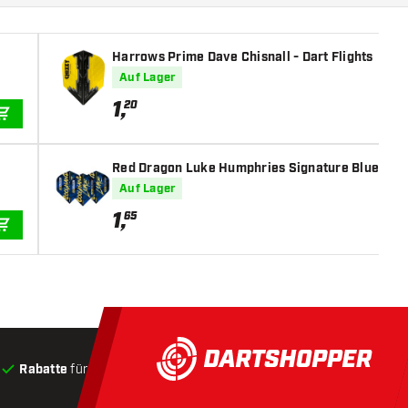
Harrows Prime Dave Chisnall - Dart Flights
Auf Lager
1
,
20
IN DEN WARENKORB
Red Dragon Luke Humphries Signature Blue Hardc
Auf Lager
1
,
65
IN DEN WARENKORB
Rabatte
für Kunden
Produkte auf Lager
, Versand innerha