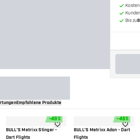
Kosten
Kunde
Bis zu
6
rtungen
Empfohlene Produkte
-
45
%
-
45
%
nschliste hinzufügen
Zur Wunschliste hinzufügen
Zur Wuns
BULL'S Metrixx Stinger -
BULL'S Metrixx Adon - Dart
Dart Flights
Flights