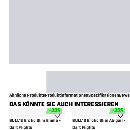
Ähnliche Produkte
Produktinformationen
Spezifikationen
Bewe
DAS KÖNNTE SIE AUCH INTERESSIEREN
-
35
%
-
35
%
Zur Wunschliste hinzufügen
Zur Wu
BULL'S Erotic Slim Emma -
BULL'S Erotic Slim Abigail -
Dart Flights
Dart Flights