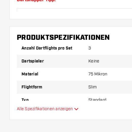
Sorgen Sie für genügend Ersatz Flights und Shafts.
durch Gebrauch abnutzen oder brechen.
PRODUKTSPEZIFIKATIONEN
Probieren Sie eine andere Form, ein anderes Materi
Dicke der Flights aus, um herauszufinden, welche V
Anzahl Dartflights pro Set
3
Ihnen passt!
Dartspieler
Keine
Material
75 Mikron
Flightform
Slim
Typ
Standard
Alle Spezifikationen anzeigen
Flexibilität
Hauptfarbe