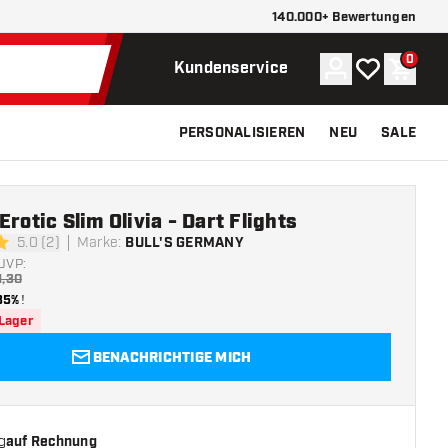
140.000+ Bewertungen
0
Konto
Meine Wunsch
Waren
Kundenservice
PERSONALISIEREN
NEU
SALE
Erotic Slim Olivia - Dart Flights
5.0 (2)
Marke
:
BULL'S GERMANY
ngssterne
UVP:
1,30
35%
!
 Lager
BENACHRICHTIGE MICH
g
auf Rechnung