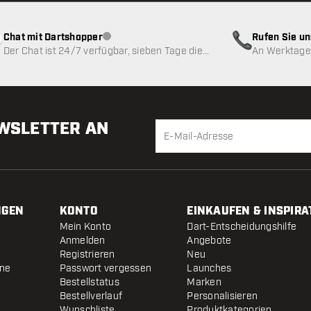
Chat mit Dartshopper
Rufen Sie u
Kundenservice nicht verfügbar
Der Chat ist 24/7 verfügbar, sieben Tage die
An Werktagen
Woche
EWSLETTER AN
NGEN
KONTO
EINKAUFEN & INSPIRA
Mein Konto
Dart-Entscheidungshilfe
Anmelden
Angebote
Registrieren
Neu
ine
Passwort vergessen
Launches
Bestellstatus
Marken
Bestellverlauf
Personalisieren
Wunschliste
Produktkategorien