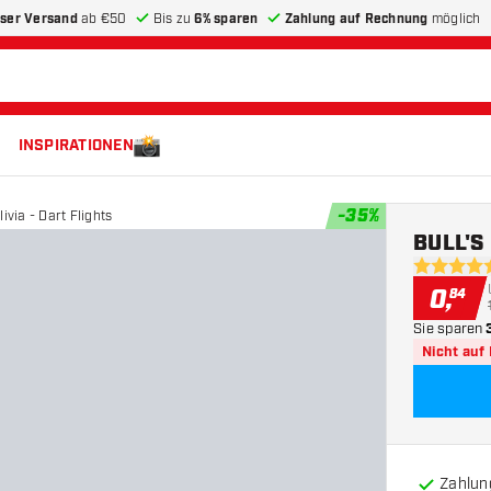
ser Versand
ab €50
Bis zu
6% sparen
Zahlung auf Rechnung
möglich
INSPIRATIONEN
-
35
%
ivia - Dart Flights
BULL'S 
5 Bewertu
0
,
84
Sie sparen
Nicht auf
Zahlun