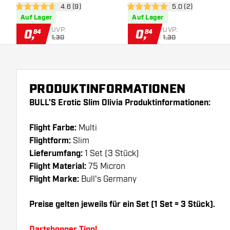
Bewertungsbereich öffnen
4.6 (9)
Bewertungsbereich
5.0 (2)
4.6 Bewertungssterne
5 Bewertungssterne
Auf Lager
Auf Lager
UVP:
UVP:
0
,
0
,
84
84
1,30
1,30
PRODUKTINFORMATIONEN
BULL'S Erotic Slim Olivia Produktinformationen:
Flight Farbe:
Multi
Flightform:
Slim
Lieferumfang:
1 Set (3 Stück)
Flight Material:
75 Micron
Flight Marke:
Bull's Germany
Preise gelten jeweils für ein Set (1 Set = 3 Stück).
Dartshopper Tipp!