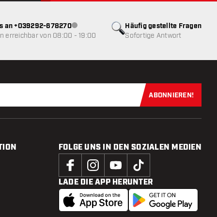
ns an +039292-678270
Häufig gestellte Fragen
Kundenservice nicht verfügbar
 erreichbar von 08:00 - 19:00
Sofortige Antwort
ABONNIEREN!
Jetzt für uns
TION
FOLGE UNS IN DEN SOZIALEN MEDIEN
LADE DIE APP HERUNTER