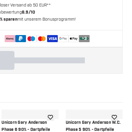
loser Versand ab 50 EUR**
nbewertung
8.9/10
% sparen
mit unserem Bonusprogramm!
+
3
chliste hinzufügen
Zur Wunschliste hinzufügen
Zur Wunsch
Unicorn Gary Anderson
Unicorn Gary Anderson W.C.
U
Phase 6 90% - Dartpfeile
Phase 5 90% - Dartpfeile
P