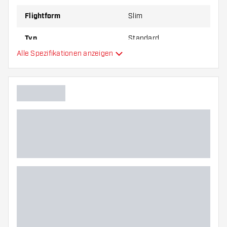
Flightform
Slim
Typ
Standard
Alle Spezifikationen anzeigen
Flexibilität
Hauptfarbe