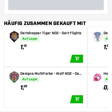
HÄUFIG ZUSAMMEN GEKAUFT MIT
Dartshopper Tiger NO2 - Dart Flights
Desi
Dart 
Auf Lager
Auf
1
,
1
,
10
20
IN DEN WARENKOR
Designa MultiFarbe - Wolf NO2 - Dart
Harr
Flights
Auf Lager
Auf
1
,
0
,
20
95
IN DEN WARENKOR