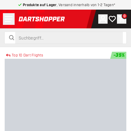
Produkte auf Lager
, Versand innerhalb von 1-2 Tagen*
Menü
0
Konto
Meine Wuns
War
zurück zur Startseite
suchen
suchen
-
35
%
Top 10 Dart Flights