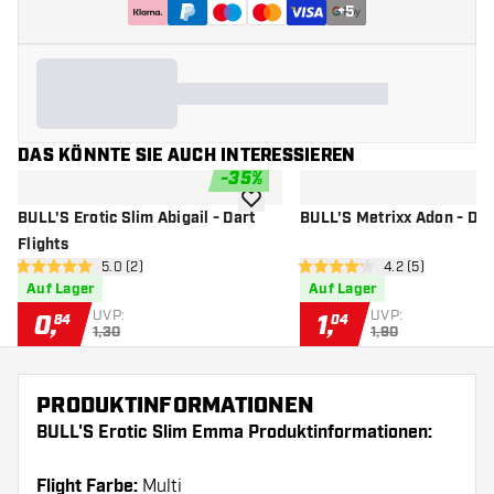
+
5
DAS KÖNNTE SIE AUCH INTERESSIEREN
-
35
%
Zur Wunschliste hinzufügen
BULL'S Erotic Slim Abigail - Dart
BULL'S Metrixx Adon - Dart
Flights
Bewertungsbereich öffnen
5.0 (2)
Bewertungsberei
4.2 (5)
5 Bewertungssterne
4.2 Bewertungssterne
Auf Lager
Auf Lager
UVP:
UVP:
0
,
1
,
84
04
1,30
1,90
PRODUKTINFORMATIONEN
BULL'S Erotic Slim Emma Produktinformationen:
Flight Farbe:
Multi