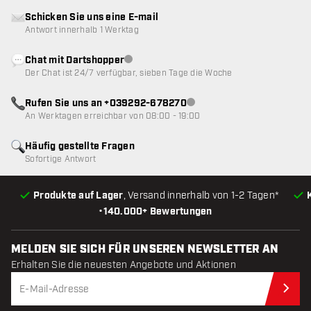
Schicken Sie uns eine E-mail
Antwort innerhalb 1 Werktag
Chat mit Dartshopper
Kundenservice nicht verfügbar
Der Chat ist 24/7 verfügbar, sieben Tage die Woche
Rufen Sie uns an +039292-678270
Kundenservice nicht verfügba
An Werktagen erreichbar von 08:00 - 19:00
Häufig gestellte Fragen
Sofortige Antwort
Produkte auf Lager
, Versand innerhalb von 1-2 Tagen*
•
140.000+ Bewertungen
MELDEN SIE SICH FÜR UNSEREN NEWSLETTER AN
Erhalten Sie die neuesten Angebote und Aktionen
Jet