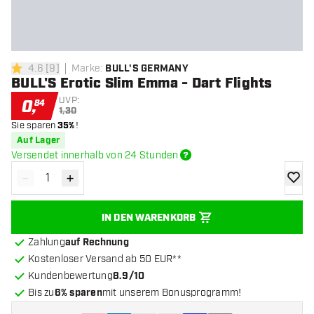
4.6
[
9
]
Marke
:
BULL'S GERMANY
4.6 Bewertungssterne
BULL'S Erotic Slim Emma - Dart Flights
UVP:
0
,
84
1,30
Sie sparen
35%
!
Auf Lager
Versendet innerhalb von 24 Stunden
-
+
Menge verringern
Menge erhöhen
Zur Wu
IN DEN WARENKORB
Zahlung
auf Rechnung
Kostenloser Versand ab 50 EUR**
Kundenbewertung
8.9/10
Bis zu
6% sparen
mit unserem Bonusprogramm!