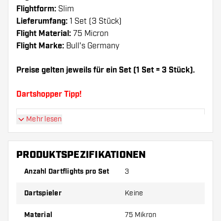
Flightform:
Slim
Lieferumfang:
1 Set (3 Stück)
Flight Material:
75 Micron
Flight Marke:
Bull's Germany
Preise gelten jeweils für ein Set (1 Set = 3 Stück).
Dartshopper Tipp!
Mehr lesen
Sorgen Sie für genügend Ersatz Flights und
Shafts. Diese können sich durch Gebrauch
abnutzen oder brechen.
PRODUKTSPEZIFIKATIONEN
Anzahl Dartflights pro Set
3
Probieren Sie eine andere Form, ein anderes
Material oder eine andere Dicke der Flights aus,
Dartspieler
Keine
um herauszufinden, welche Variante am besten
zu Ihnen passt!
Material
75 Mikron