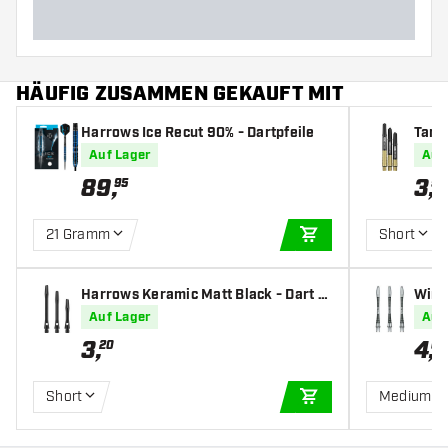
HÄUFIG ZUSAMMEN GEKAUFT MIT
Harrows Ice Recut 90% - Dartpfeile
Targe
fts
Auf Lager
Auf
89
,
3
,
95
95
21 Gramm
Short
IN DEN WARENKOR
Harrows Keramic Matt Black - Dart S
Winm
hafts
Shaf
Auf Lager
Auf
3
,
4
,
20
00
Short
Medium
IN DEN WARENKOR