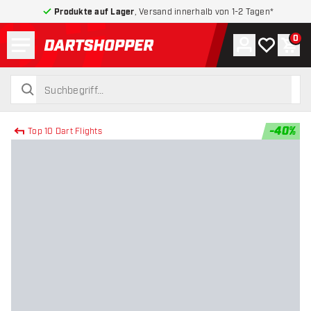
Produkte auf Lager
, Versand innerhalb von 1-2 Tagen*
Menü
0
Konto
Meine Wuns
War
zurück zur Startseite
suchen
suchen
-
40
%
Top 10 Dart Flights