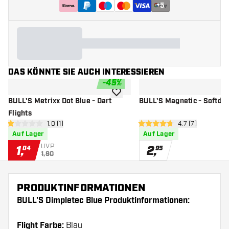
+
5
DAS KÖNNTE SIE AUCH INTERESSIEREN
-
45
%
Zur Wunschliste hinzufügen
BULL'S Metrixx Dot Blue - Dart
BULL'S Magnetic - Softdar
Flights
Bewertungsbereich öffnen
1.0 (1)
Bewertungsberei
4.7 (7)
1 Bewertungssterne
4.7 Bewertungssterne
Auf Lager
Auf Lager
UVP:
1
,
2
,
04
95
1,90
PRODUKTINFORMATIONEN
BULL'S Dimpletec Blue Produktinformationen:
Flight Farbe:
Blau