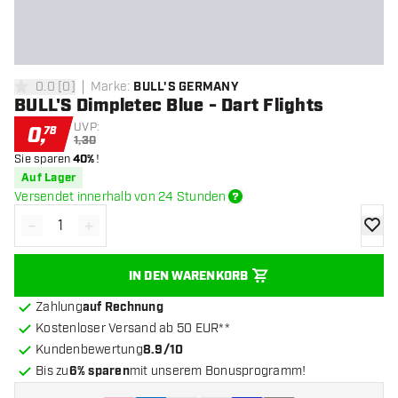
0.0
[
0
]
Marke
:
BULL'S GERMANY
0 Bewertungssterne
BULL'S Dimpletec Blue - Dart Flights
UVP:
0
,
78
1,30
Sie sparen
40%
!
Auf Lager
Versendet innerhalb von 24 Stunden
-
+
Menge verringern
Menge erhöhen
Zur Wu
IN DEN WARENKORB
Zahlung
auf Rechnung
Kostenloser Versand ab 50 EUR**
Kundenbewertung
8.9/10
Bis zu
6% sparen
mit unserem Bonusprogramm!