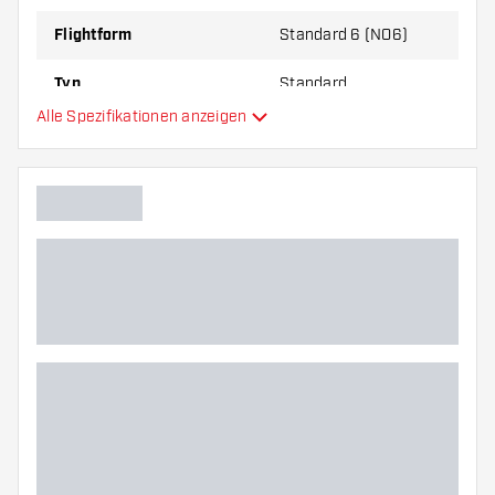
Flightform
Standard 6 (NO6)
Typ
Standard
Alle Spezifikationen anzeigen
Flexibilität
Hauptfarbe