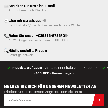
Schicken Sie uns eine E-mail
Antwort innerhalb 1 Werktag
Chat mit Dartshopper
Kundenservice nicht verfügbar
Der Chat ist 24/7 verfügbar, sieben Tage die Woche
Rufen Sie uns an +039292-678270
Kundenservice nicht verfügba
An Werktagen erreichbar von 08:00 - 19:00
Häufig gestellte Fragen
Sofortige Antwort
Produkte auf Lager
, Versand innerhalb von 1-2 Tagen*
•
140.000+ Bewertungen
MELDEN SIE SICH FÜR UNSEREN NEWSLETTER AN
Erhalten Sie die neuesten Angebote und Aktionen
Jet