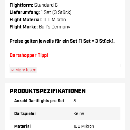
Flightform:
Standard 6
Lieferumfang:
1 Set (3 Stück)
Flight Material:
100 Micron
Flight Marke:
Bull's Germany
Preise gelten jeweils für ein Set (1 Set = 3 Stück).
Dartshopper Tipp!
Mehr lesen
Sorgen Sie für genügend Ersatz Flights und
Shafts. Diese können sich durch Gebrauch
abnutzen oder brechen.
PRODUKTSPEZIFIKATIONEN
Anzahl Dartflights pro Set
3
Probieren Sie eine andere Form, ein anderes
Material oder eine andere Dicke der Flights aus,
Dartspieler
Keine
um herauszufinden, welche Variante am besten
zu Ihnen passt!
Material
100 Mikron