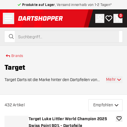
Produkte auf Lager
, Versand innerhalb von 1-2 Tagen*
Menü
0
Konto
Meine Wuns
War
zurück zur Startseite
suchen
suchen
Brands
Target
Mehr
Target Darts ist die Marke hinter den Dartpfeilen von
Titelverteidiger Luke Littler, Weltmeister 2018 Rob Cross
und Dart-Ikone Phil Taylor. Bei Dartshopper findest du
das komplette Target-Sortiment: D
432
Artikel
Empfohlen
Target Luke Littler World Champion 2025
Zur W
Swiss Point 90% - Dartpfeile