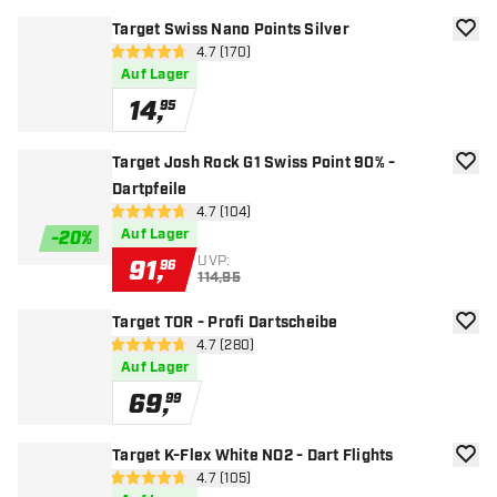
Target Swiss Nano Points Silver
Zur W
Bewertungsbereich öffnen
4.7 (170)
4.7 Bewertungssterne
Auf Lager
14
,
95
Target Josh Rock G1 Swiss Point 90% -
Zur W
Dartpfeile
Bewertungsbereich öffnen
4.7 (104)
4.7 Bewertungssterne
Auf Lager
-
20
%
UVP:
91
,
96
114,95
Target TOR - Profi Dartscheibe
Zur W
Bewertungsbereich öffnen
4.7 (280)
4.7 Bewertungssterne
Auf Lager
69
,
99
Target K-Flex White NO2 - Dart Flights
Zur W
Bewertungsbereich öffnen
4.7 (105)
4.7 Bewertungssterne