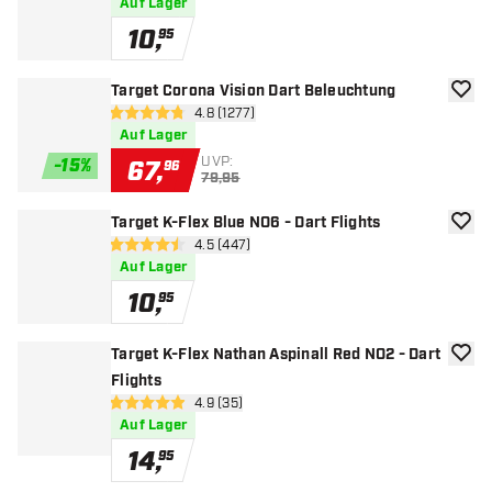
Auf Lager
10
,
95
Target Corona Vision Dart Beleuchtung
Zur W
Bewertungsbereich öffnen
4.8 (1277)
4.8 Bewertungssterne
Auf Lager
UVP:
-
15
%
67
,
96
79,95
Target K-Flex Blue NO6 - Dart Flights
Zur W
Bewertungsbereich öffnen
4.5 (447)
4.5 Bewertungssterne
Auf Lager
10
,
95
Target K-Flex Nathan Aspinall Red NO2 - Dart
Zur W
Flights
Bewertungsbereich öffnen
4.9 (35)
4.9 Bewertungssterne
Auf Lager
14
,
95