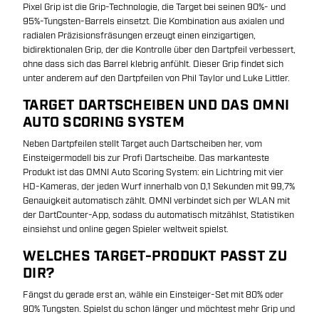
Pixel Grip ist die Grip-Technologie, die Target bei seinen 90%- und
95%-Tungsten-Barrels einsetzt. Die Kombination aus axialen und
radialen Präzisionsfräsungen erzeugt einen einzigartigen,
bidirektionalen Grip, der die Kontrolle über den Dartpfeil verbessert,
ohne dass sich das Barrel klebrig anfühlt. Dieser Grip findet sich
unter anderem auf den Dartpfeilen von Phil Taylor und Luke Littler.
TARGET DARTSCHEIBEN UND DAS OMNI
AUTO SCORING SYSTEM
Neben Dartpfeilen stellt Target auch Dartscheiben her, vom
Einsteigermodell bis zur Profi Dartscheibe. Das markanteste
Produkt ist das OMNI Auto Scoring System: ein Lichtring mit vier
HD-Kameras, der jeden Wurf innerhalb von 0,1 Sekunden mit 99,7%
Genauigkeit automatisch zählt. OMNI verbindet sich per WLAN mit
der DartCounter-App, sodass du automatisch mitzählst, Statistiken
einsiehst und online gegen Spieler weltweit spielst.
WELCHES TARGET-PRODUKT PASST ZU
DIR?
Fängst du gerade erst an, wähle ein Einsteiger-Set mit 80% oder
90% Tungsten. Spielst du schon länger und möchtest mehr Grip und