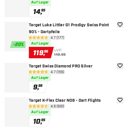
Auf Lager
14
,
95
Target Luke Littler G1 Prodigy Swiss Point
Zur W
90% - Dartpfeile
Bewertungsbereich öffnen
4.7 (177)
4.7 Bewertungssterne
Auf Lager
-
20
%
UVP:
119
,
96
149,95
Target Swiss Diamond PRO Silver
Zur W
Bewertungsbereich öffnen
4.7 (155)
4.7 Bewertungssterne
Auf Lager
9
,
99
Target K-Flex Clear NO6 - Dart Flights
Zur W
Bewertungsbereich öffnen
4.6 (681)
4.6 Bewertungssterne
Auf Lager
10
,
95