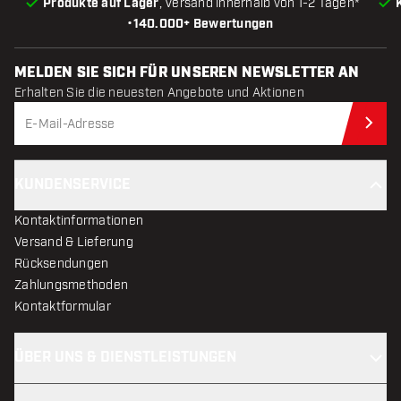
Produkte auf Lager
, Versand innerhalb von 1-2 Tagen*
•
140.000+ Bewertungen
MELDEN SIE SICH FÜR UNSEREN NEWSLETTER AN
Erhalten Sie die neuesten Angebote und Aktionen
Jet
KUNDENSERVICE
Kontaktinformationen
Versand & Lieferung
Rücksendungen
Zahlungsmethoden
Kontaktformular
ÜBER UNS & DIENSTLEISTUNGEN