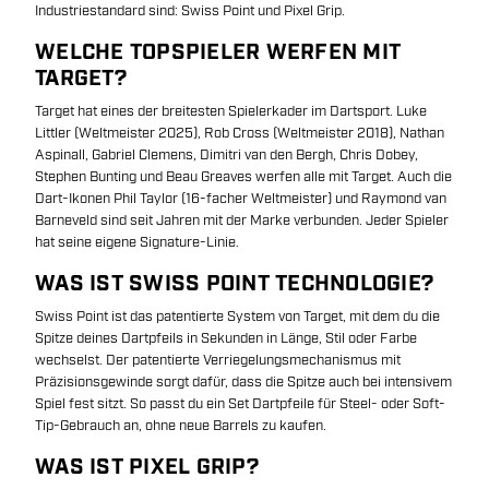
Industriestandard sind: Swiss Point und Pixel Grip.
WELCHE TOPSPIELER WERFEN MIT
TARGET?
Target hat eines der breitesten Spielerkader im Dartsport. Luke
Littler (Weltmeister 2025), Rob Cross (Weltmeister 2018), Nathan
Aspinall, Gabriel Clemens, Dimitri van den Bergh, Chris Dobey,
Stephen Bunting und Beau Greaves werfen alle mit Target. Auch die
Dart-Ikonen Phil Taylor (16-facher Weltmeister) und Raymond van
Barneveld sind seit Jahren mit der Marke verbunden. Jeder Spieler
hat seine eigene Signature-Linie.
WAS IST SWISS POINT TECHNOLOGIE?
Swiss Point ist das patentierte System von Target, mit dem du die
Spitze deines Dartpfeils in Sekunden in Länge, Stil oder Farbe
wechselst. Der patentierte Verriegelungsmechanismus mit
Präzisionsgewinde sorgt dafür, dass die Spitze auch bei intensivem
Spiel fest sitzt. So passt du ein Set Dartpfeile für Steel- oder Soft-
Tip-Gebrauch an, ohne neue Barrels zu kaufen.
WAS IST PIXEL GRIP?