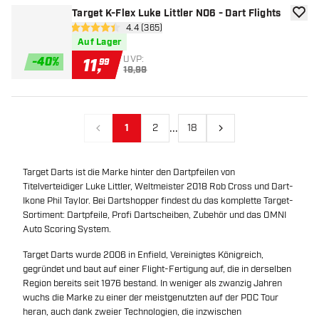
Target K-Flex Luke Littler NO6 - Dart Flights
Zur W
Bewertungsbereich öffnen
4.4 (365)
4.4 Bewertungssterne
Auf Lager
UVP:
-
40
%
11
,
99
19,99
...
1
2
18
Vorherige
Nächste
Target Darts ist die Marke hinter den Dartpfeilen von
Titelverteidiger Luke Littler, Weltmeister 2018 Rob Cross und Dart-
Ikone Phil Taylor. Bei Dartshopper findest du das komplette Target-
Sortiment: Dartpfeile, Profi Dartscheiben, Zubehör und das OMNI
Auto Scoring System.
Target Darts wurde 2006 in Enfield, Vereinigtes Königreich,
gegründet und baut auf einer Flight-Fertigung auf, die in derselben
Region bereits seit 1976 bestand. In weniger als zwanzig Jahren
wuchs die Marke zu einer der meistgenutzten auf der PDC Tour
heran, auch dank zweier Technologien, die inzwischen