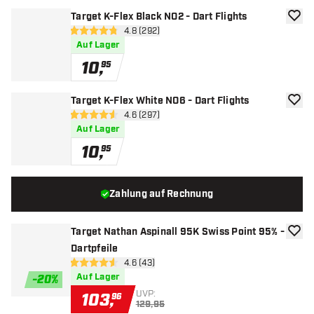
Target K-Flex Black NO2 - Dart Flights
Zur W
Bewertungsbereich öffnen
4.8 (292)
4.8 Bewertungssterne
Auf Lager
10
,
95
Target K-Flex White NO6 - Dart Flights
Zur W
Bewertungsbereich öffnen
4.6 (297)
4.6 Bewertungssterne
Auf Lager
10
,
95
Zahlung auf Rechnung
Target Nathan Aspinall 95K Swiss Point 95% -
Zur W
Dartpfeile
Bewertungsbereich öffnen
4.6 (43)
4.6 Bewertungssterne
Auf Lager
-
20
%
UVP:
103
,
96
129,95