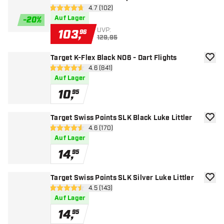
Bewertungsbereich öffnen
4.7 (102)
4.7 Bewertungssterne
Auf Lager
-
20
%
UVP:
103
,
96
129,95
Target K-Flex Black NO6 - Dart Flights
Zur W
Bewertungsbereich öffnen
4.6 (841)
4.6 Bewertungssterne
Auf Lager
10
,
95
Target Swiss Points SLK Black Luke Littler
Zur W
Bewertungsbereich öffnen
4.6 (170)
4.6 Bewertungssterne
Auf Lager
14
,
95
Target Swiss Points SLK Silver Luke Littler
Zur W
Bewertungsbereich öffnen
4.5 (143)
4.5 Bewertungssterne
Auf Lager
14
,
95